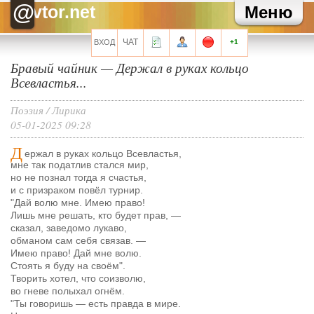
@
vtor.net
Меню
Зайка
И в тех поддержке тебя не ждет никто...
Зайка
Никто тебя не пустит, пока война не закончится
Зайка
Ты чего то? На дембель собрался?
ЧАТ
ВХОД
+1
Akhenaham
*оплатой
Akhenaham
Зато сидя дома, с нормальным графиком, оплатом и
Бравый чайник
—
Держал в руках кольцо
ощутимо меньшей головной боллью
Всевластья...
Akhenaham
Чтобы снова в какой-нить тех поддержке символы набивать.
Поэзия
/
Лирика
Все сообщения мини-чата
05-01-2025 09:28
Д
ержал в руках кольцо Всевластья,
мне так податлив стался мир,
но не познал тогда я счастья,
Запомнить?
и с призраком повёл турнир.
"Дай волю мне. Имею право!
Лишь мне решать, кто будет прав,
—
сказал, заведомо лукаво,
обманом сам себя связав.
—
Имею право! Дай мне волю.
Регистрация
Стоять я буду на своём".
Забыли свой пароль?
Творить хотел, что соизволю,
во гневе полыхал огнём.
Перейти на полную версию
"Ты говоришь — есть правда в мире.