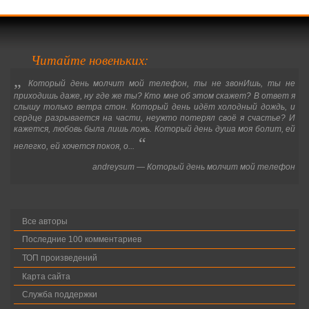
Читайте новеньких:
„
Который день молчит мой телефон, ты не звонИшь, ты не
приходишь даже, ну где же ты? Кто мне об этом скажет? В ответ я
слышу только ветра стон. Который день идёт холодный дождь, и
сердце разрывается на части, неужто потерял своё я счастье? И
кажется, любовь была лишь ложь. Который день душа моя болит, ей
“
нелегко, ей хочется покоя, о...
andreysum
—
Который день молчит мой телефон
Все авторы
Последние 100 комментариев
ТОП произведений
Карта сайта
Служба поддержки