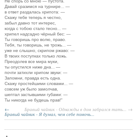
Не спорь со мною — пустота.
Давай сразимся на турнире...
—
в ответ раздалась хрипота:
—
Скажу тебе теперь я честно,
забыл давно тот интерес,
когда с тобою стало тесно...
—
хрипел надсадно чёрный бес:
—
Ты говоришь про волю, право.
Тебя, ты говоришь, не трожь...
—
уже не слышно, скрипом ржаво:
—
В твоих поступках только ложь.
Преодолев все мира муки,
ты опустился ниже дна...
—
почти затихли хрипом звуки: —
Запомни, правда есть одна.
Скажу простейшими словами...
—
совсем уж было замолчав,
шептал застывшими губами:
—
Ты никогда не будешь прав!"
←
Бравый чайник - Однажды в дом забрался тать... →
Бравый чайник - Я думал, чем себе помочь...