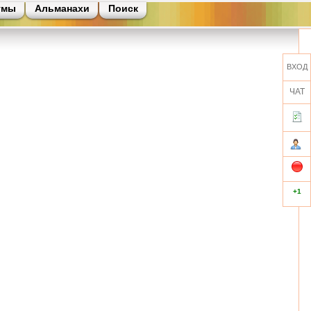
умы
Альманахи
Поиск
ВХОД
ЧАТ
+1