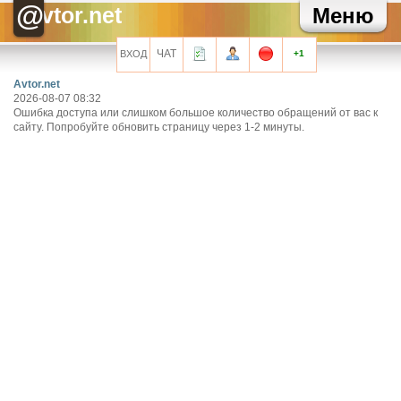
@
Хелла Черноушева
Художнику тоже иногда нужен окулист...
vtor.net
Меню
Сарочка Кисова
Художник так видит. Почему к черному квадрату не
претензий? Даная всяко красивей!
ЧАТ
ВХОД
+1
Все сообщения мини-чата
Avtor.net
2026-08-07 08:32
Ошибка доступа или слишком большое количество обращений от вас к
сайту. Попробуйте обновить страницу через 1-2 минуты.
Запомнить?
Регистрация
Забыли свой пароль?
Перейти на полную версию