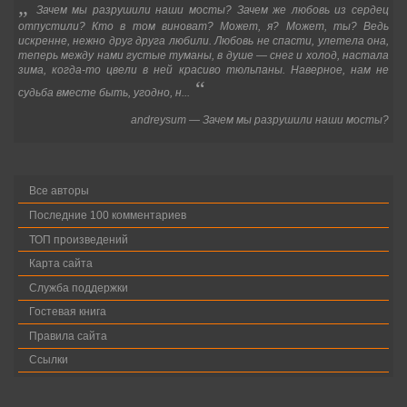
„
Зачем мы разрушили наши мосты? Зачем же любовь из сердец
отпустили? Кто в том виноват? Может, я? Может, ты? Ведь
искренне, нежно друг друга любили. Любовь не спасти, улетела она,
теперь между нами густые туманы, в душе
—
снег и холод, настала
зима, когда-то цвели в ней красиво тюльпаны. Наверное, нам не
“
судьба вместе быть, угодно, н...
andreysum
—
Зачем мы разрушили наши мосты?
Все авторы
Последние 100 комментариев
ТОП произведений
Карта сайта
Служба поддержки
Гостевая книга
Правила сайта
Ссылки