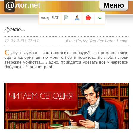
Зайка
Ты чего то? На дембель собрался?
@
vtor.net
Меню
Akhenaham
*оплатой
Akhenaham
Зато сидя дома, с нормальным графиком, оплатом и
ощутимо меньшей головной боллью
ЧАТ
ВХОД
+1
Akhenaham
Чтобы снова в какой-нить тех поддержке символы набивать.
Зайка
Похвастаться, понимаешь, нечем
Думаю...
Akhenaham
Ага. Нафик ваших генералов, жду, пока разрешат
увольняться.
17-04-2005 22:34
блог Carter Van der Lain:
1 стр.
Все сообщения мини-чата
С
ижу т думаю... как поставить цензуру?... в романе такая
сцена калоритная, но меня с ней и пошлют... не любят люди
зверские убийства... Ладно, прийдется урезать все к чертовой
бабушки... *пошел* :pooh
Запомнить?
Регистрация
Забыли свой пароль?
Перейти на полную версию