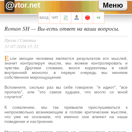
Зайка
Как там твоя карьера?
@
vtor.net
Меню
Зайка
Хаммер, привет!
Хелла Черноушева
И трехведерная клизма для профилактики
Хелла Черноушева
Художнику тоже иногда нужен окулист...
ЧАТ
ВХОД
+1
Roman SH
—
Вы-есть ответ на ваши вопросы.
Все сообщения мини-чата
Проза
/
Статьи
31-07-2024 15:32
Е
сли эмоции человека являются результатом его мыслей,
Запомнить?
значит контролируя мысли, мы можем контролировать и
чувства. Другими словами, внося коррективы в свой
внутренний монолог, в первую очередь мы меняем
собственное мироощущение.
Вспомните, сколько раз вы себе говорили: "я идиот", "все
Регистрация
пропало", или "это самое худшее, что могло со мной
случится".
Забыли свой пароль?
К сожалению, мы так привыкли прислушиваться к
Перейти на полную версию
непроизвольно возникающим в голове критическим мыслям,
что уже не осознаем, что именно они влияют на наше
поведение и настроение.