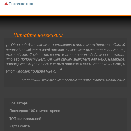
Пожаловаться
Читайте новеньких:
„
Один год был самым запомнившимся мне в моем детстве. Самый
теплый новый год в моей памяти. Помню мне было лет двенадцать,
может быть. Тогда, в то время, я уже не верил в деда мороза, я знал,
что его попросту нет. Он был самым значимым для меня, наверное,
потому что я провел его с самым дорогим в моей жизни человеком, и
“
этот человек подарил мне с...
Маленький экскурс в мои воспоминания о лучшем новом годе
Все авторы
Последние 100 комментариев
ТОП произведений
Карта сайта