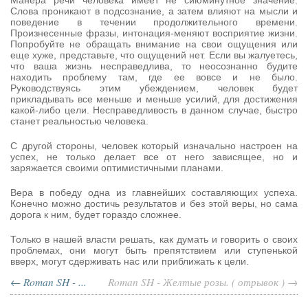
Манера речи человека имеет не сиюминутное значение.
Слова проникают в подсознание, а затем влияют на мысли и
поведение в течении продолжительного времени.
Произнесенные фразы, интонация-меняют восприятие жизни.
Попробуйте не обращать внимание на свои ощущения или
еще хуже, представьте, что ощущений нет. Если вы жалуетесь,
что ваша жизнь несправедлива, то неосознанно будите
находить проблему там, где ее вовсе и не было.
Руководствуясь этим убеждением, человек будет
прикладывать все меньше и меньше усилий, для достижения
какой-либо цели. Несправедливость в данном случае, быстро
станет реальностью человека.
С другой стороны, человек который изначально настроен на
успех, не только делает все от него зависящее, но и
заряжается своими оптимистичными планами.
Вера в победу одна из главнейших составляющих успеха.
Конечно можно достичь результатов и без этой веры, но сама
дорога к ним, будет гораздо сложнее.
Только в нашей власти решать, как думать и говорить о своих
проблемах, они могут быть препятствием или ступенькой
вверх, могут сдерживать нас или приближать к цели.
← Roman SH - ...
Roman SH - Желтые розы. ( отрывок ) →