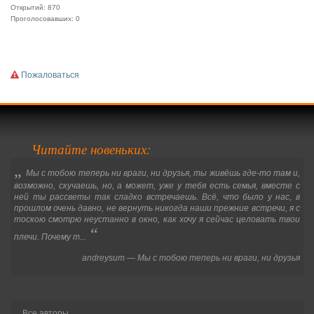
Открытий: 870
Проголосовавших: 0
Пожаловаться
Читайте новеньких:
„
Мы с тобою теперь ни враги, ни друзья, ты живёшь где-то там и,
возможно, скучаешь, но, а может, уже у тебя есть семья, вместе с
ней ты рассветы так сладко встречаешь. Всё, что было у нас, в
прошлом очень давно, не вернуть никогда наши прежние встречи, я с
тоскою смотрю неустанно в окно, как хочу я сейчас целовать твои
“
плечи. Почему т...
andreysum
—
Мы с тобою теперь ни враги, ни друзья
Все авторы