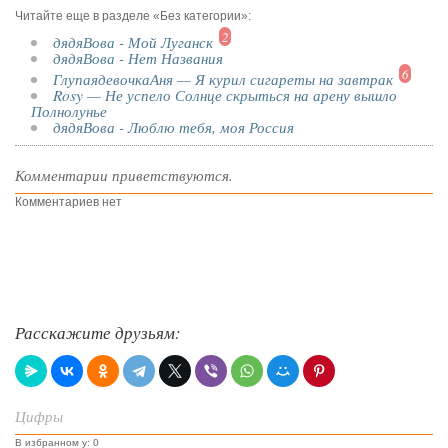
Читайте еще в разделе «Без категории»:
2
дядяВова - Мой Луганск
дядяВова - Нет Названия
6
ГлупаядевочкаАня — Я курил сигареты на завтрак
Rosy — Не успело Солнце скрыться на арену вышло
Полнолунье
дядяВова - Люблю тебя, моя Россия
Комментарии приветствуются.
Комментариев нет
Расскажите друзьям:
Цифры
В избранном у: 0