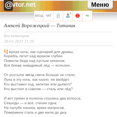
@
Хелла Черноушева
Художнику тоже иногда нужен окулист...
vtor.net
Меню
Сарочка Кисова
Художник так видит. Почему к черному квадрату не
претензий? Даная всяко красивей!
1
ЧАТ
ВХОД
+1
Все сообщения мини-чата
Алексей Ворожецкий — Титаник
Без категории
26-01-2025 21:26
Запомнить?
Ч
ёрная ночь, как сценарий для драмы,
Корабль летит над мраком глубин.
Повисла беда над пустым океаном,
Всё ближе невидимый лёд — исполин.
От россыпи звёзд света больше не стало,
Регистрация
Луна в эту ночь, как назло, не взойдет.
Забыли свой пароль?
Кто выставил ход, капитан или дьявол?
Кто выстоит в схватке — сталь или лёд?
Перейти на полную версию
И вот прямо в полночь сошлись два колосса,
Секунды — и всё, стихия одна.
На палубе паника, крики матросов,
Повержена сталь и две мили до дна.