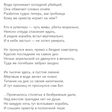
Вода проникает холодной убийцей,
Она обжигает словно огнём.
Разбитое судно теперь, как гробница
Кому же оркестр играет на нём?
Кто в шлюпках — чуть живы, убиты морально,
Неясно откуда спасения ждать,
А рядом корабль встал вертикально,
И в небе застыл — не хотел умирать.
Но тронулся вниз, прямо к бездне навстречу,
Курсом последним на самое дно.
Ночью апрельской он двинулся в вечность,
Туда же погибших забрал заодно.
Их тысячи здесь, в пустом океане.
Мёртвым в воде жилет не помог.
Титаник на дне со своим капитаном,
И тут наконец-то проснулся сам Бог.
...Промчалось столетье в безбрежные дали,
Над местом трагедии нет ни души.
Но каждую ночь тут всплывает корабль,
И слышен оркестр в полночной тиши.