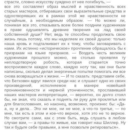
страсти, словно искусству суждено от нее погибнуть, —
все это составляет образ мыслей и нравственность всех
старых мастеров, отбиравших свои выразительные средства и
одухотворявших их в рамках этой же нравственности не
случайным, а необходимым образом. — Но можно ли,
понимая все это, отказывать всем более поздним художникам
в праве одушевлять древние творения на лад своей
собственной души? Нет, ведь те способны продолжать свою
жизнь лишь потому, что мы наделяем их своей душою: только
наша кровь и подталкивает их к тому, чтобы заговаривать с
нами. Их истинно «историческое» прочтение обращалось бы к
призракам на языке призраков. — Воздать честь великим
художникам прошлого можно, не столько проявляя ту
неплодотворную робость, которая старается точно
воспроизвести каждое слово, каждую ноту так, как они были
написаны, сколько делая энергичные попытки помогать им все
снова возвращаться к жизни. — И то сказать: представим себе,
что Бетховен вдруг явился среди нас и слушает одно из своих
произведений, исполняемое в манере новейшей
проникновенности и нервной утонченности, прославившей
наших мастеров интерпретации, — вероятно, он долго стоял
бы, не зная, что сказать и поднять ли руку для проклятья или
для благословения, но наконец, возможно, произнес бы: «Да-
а, ну и дела... Это ни мое, ни не мое, а что-то третье, — по
мне, так есть в этом и кое-что верное, хотя это не то верное.
Но смотрите сами, как с этим быть, ведь слушать в любом
случае вам, — а правы-то живые, как говорит наш Шиллер. Ну
так и будьте себе правыми, а мне позвольте ретироваться».