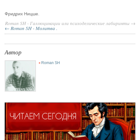
Фридрих Ницше.
Roman SH - Галлюцинации или психоделические лабиринты →
← Roman SH - Молитва .
Автор
Roman SH