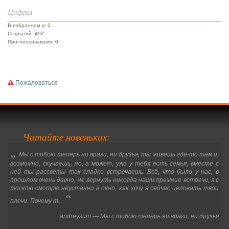
Цифры
В избранном у: 0
Открытий: 492
Проголосовавших: 0
Пожаловаться
Читайте новеньких:
„
Мы с тобою теперь ни враги, ни друзья, ты живёшь где-то там и,
возможно, скучаешь, но, а может, уже у тебя есть семья, вместе с
ней ты рассветы так сладко встречаешь. Всё, что было у нас, в
прошлом очень давно, не вернуть никогда наши прежние встречи, я с
тоскою смотрю неустанно в окно, как хочу я сейчас целовать твои
“
плечи. Почему т...
andreysum
—
Мы с тобою теперь ни враги, ни друзья