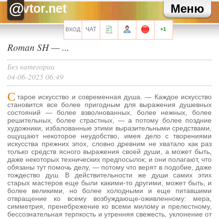
Зайка
Как там твоя карьера?
@
vtor.net
Меню
Зайка
Хаммер, привет!
Хелла Черноушева
И трехведерная клизма для профилактики
Хелла Черноушева
Художнику тоже иногда нужен окулист...
ЧАТ
ВХОД
+1
Roman SH
—
...
Все сообщения мини-чата
Без категории
04-06-2025 06:49
С
тарое искусство и современная душа. — Каждое искусство
Запомнить?
становится все более пригодным для выражения душевных
состояний — более взволнованных, более нежных, более
решительных, более страстных, — а потому более поздние
художники, избалованные этими выразительными средствами,
ощущают некоторое неудобство, имея дело с творениями
искусства прежних эпох, словно древним не хватало как раз
Регистрация
только средств ясного выражения своей души, а может быть,
даже некоторых технических предпосылок; и они полагают, что
Забыли свой пароль?
обязаны тут помочь делу, — потому что верят в подобие, даже
тождество душ. В действительности же души самих этих
Перейти на полную версию
старых мастеров еще были какими-то другими, может быть, и
более великими, но более холодными и еще питавшими
отвращение ко всему возбуждающе-оживленному: мера,
симметрия, пренебрежение ко всеми милому и прелестному,
бессознательная терпкость и утренняя свежесть, уклонение от