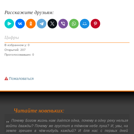
Расскажите друзьям:
Цифры
В избранном у: 0
Открытий: 207
Проголосовавших: 0
Пожаловаться
Читайте новеньких:
„
Почему Богом жизнь нам даётся одна, почему в одну реку нельзя
войти дважды? Почему же грустит в тёмном небе луна? И, увы, на
земле грешен в чём-нибудь каждый? И для нас с первых дней