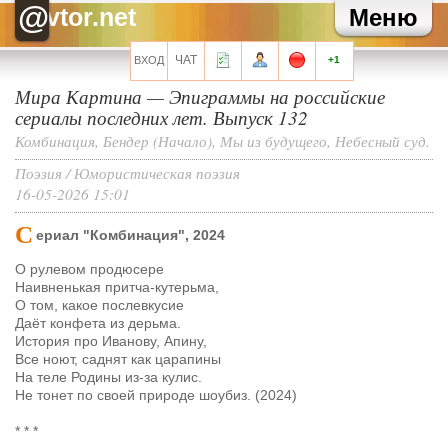
Зайка
Как там твоя карьера?
@
vtor.net
Меню
Зайка
Хаммер, привет!
Хелла Черноушева
И трехведерная клизма для профилактики
Хелла Черноушева
Художнику тоже иногда нужен окулист...
ЧАТ
ВХОД
+1
Мира Картина
—
Эпиграммы на российские
Все сообщения мини-чата
сериалы последних лет. Выпуск 132
Комбинация, Бендер (Начало), Мы из будущего, Небесный суд.
Поэзия
/
Юмористическая поэзия
16-05-2026 15:01
Запомнить?
С
ериал "Комбинация", 2024
О рулевом продюсере
Наивненькая притча-кутерьма,
О том, какое послевкусие
Регистрация
Даёт конфета из дерьма.
Забыли свой пароль?
История про Иванову, Апину,
Все ноют, саднят как царапины
Перейти на полную версию
На теле Родины из-за кулис.
Не тонет по своей природе шоубиз. (2024)
* * *