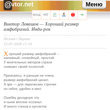
Зайка
Как там твоя карьера?
@
vtor.net
Меню
Зайка
Хаммер, привет!
Хелла Черноушева
И трехведерная клизма для профилактики
Хелла Черноушева
Художнику тоже иногда нужен окулист...
ЧАТ
ВХОД
+1
Виктор Левашов
—
Хороший размер
Все сообщения мини-чата
амфибрахий. Инди-рок
Поэзия
/
Лирика
22-05-2026 11:10
Запомнить?
Х
ороший размер амфибрахий –
напевный, спокойный, простой.
У мнительных авторов страхи
снимает своей полнотой.
Признаюсь, я раньше не очень
Регистрация
размер амфибрахий ценил.
Забыли свой пароль?
А зря — для лирических строчек
он гибок, удобен и мил.
Перейти на полную версию
Ошибку досадную эту
я ныне вполне осознал.
И много стихов и куплетов