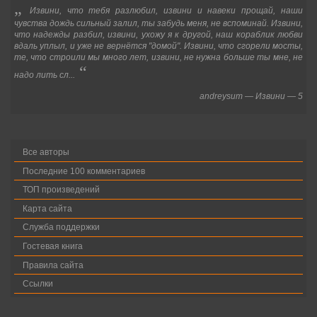
„
Извини, что тебя разлюбил, извини и навеки прощай, наши
чувства дождь сильный залил, ты забудь меня, не вспоминай. Извини,
что надежды разбил, извини, ухожу я к другой, наш кораблик любви
вдаль уплыл, и уже не вернётся "домой". Извини, что сгорели мосты,
те, что строили мы много лет, извини, не нужна больше ты мне, не
“
надо лить сл...
andreysum
—
Извини
—
5
Все авторы
Последние 100 комментариев
ТОП произведений
Карта сайта
Служба поддержки
Гостевая книга
Правила сайта
Ссылки