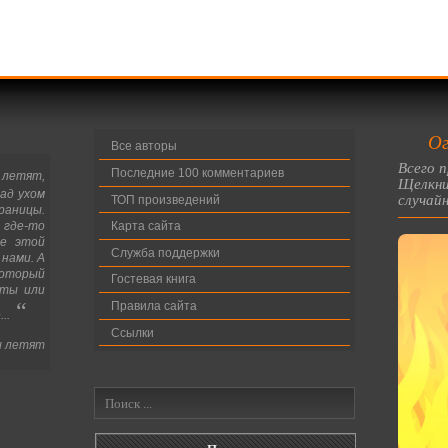
Ог
Все авторы
Всего п
Последние 100 комментариев
 летят,
Щелкни
над ухом
случайн
ТОП произведений
раницы.
 где-то
Карта сайта
се этой
Служба поддержки
 нами. А
который
Гостевая книга
 ты или
“
Правила сайта
..
Ссылки
ы летят