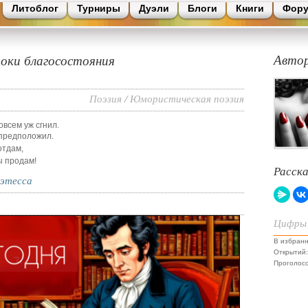
Литоблог
Турниры
Дуэли
Блоги
Книги
Фор
оки благосостояния
Авто
Поэзия
/
Юмористическая поэзия
овсем уж сгнил.
 предположил.
отдам,
ы продам!
Расск
оэтесса
Цифры
В избранн
Открытий:
Проголосо