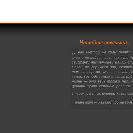
Читайте новеньких:
„
Как быстро же годы летят,
словно по небу птицы, как пули "
свистят", листая дней наших ст
Назад не вернутся они, сгорят
там за горами, мы
—
гости в
земли, Господь самый главный над
жизнь
—
это ведь только миг, 
ценить нужно сердцем, ребёнок
старик: и нет ко второй жизни две.
andreysum
—
Как быстро же год