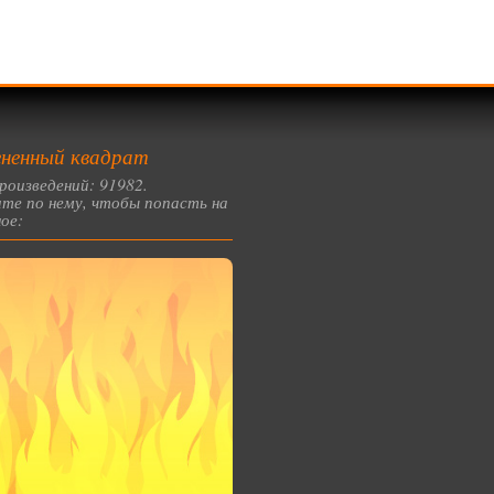
ненный квадрат
роизведений: 91982.
те по нему, чтобы попасть на
ое: