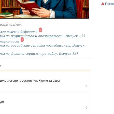
Пожал
еская поэзия»:
4
лли нынче в дефеците
мы на журналистов и обозревателей. Выпуск 133
2
омпромисст
ы на российские сериалы последних лет. Выпуск
мы на фильмы-сериалы про войну. Выпуск 131
.
ель и степень состояния. Куплю за евры
0
уп!
0