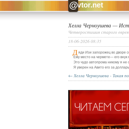
@
vtor.net
Хелла Черноушева
—
Ист
Четверостишия старого еврея
18-06-2026 08:35
Д
яди Изи запорожец во дворе с
Ему место на чермете
—
его внук
Это чудо автопрома никому я не 
Я уверен на Авито его за доллар
← Хелла Черноушева - Такая п