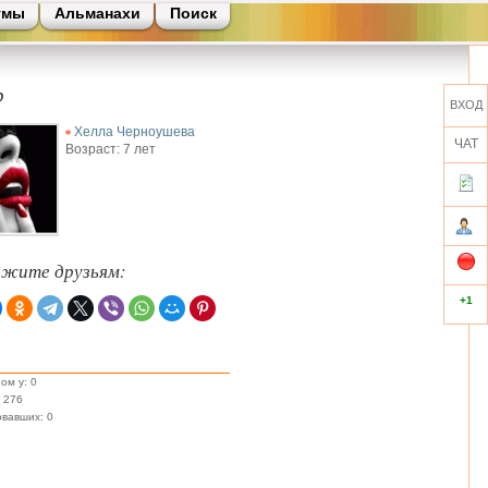
умы
Альманахи
Поиск
р
ВХОД
Хелла Черноушева
ЧАТ
Возраст: 7 лет
ажите друзьям:
+1
ом у: 0
 276
вавших: 0