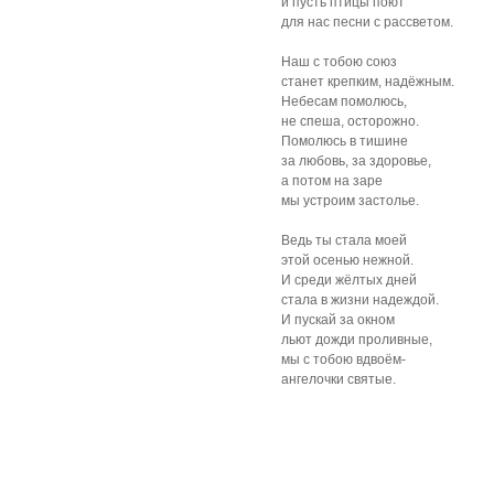
и пусть птицы поют
для нас песни с рассветом.
Наш с тобою союз
станет крепким, надёжным.
Небесам помолюсь,
не спеша, осторожно.
Помолюсь в тишине
за любовь, за здоровье,
а потом на заре
мы устроим застолье.
Ведь ты стала моей
этой осенью нежной.
И среди жёлтых дней
стала в жизни надеждой.
И пускай за окном
льют дожди проливные,
мы с тобою вдвоём-
ангелочки святые.