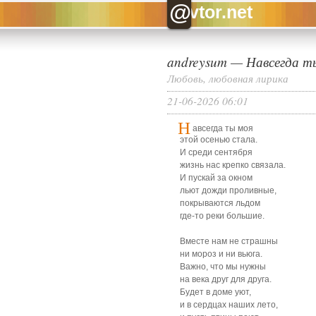
@
vtor.net
andreysum
—
Навсегда т
Любовь, любовная лирика
21-06-2026 06:01
Н
авсегда ты моя
этой осенью стала.
И среди сентября
жизнь нас крепко связала.
И пускай за окном
льют дожди проливные,
покрываются льдом
где-то реки большие.
Вместе нам не страшны
ни мороз и ни вьюга.
Важно, что мы нужны
на века друг для друга.
Будет в доме уют,
и в сердцах наших лето,