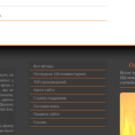
.
Ог
Все авторы
Всего п
Последние 100 комментариев
было, не
Щелкни
юбил, и
случайн
ТОП произведений
врозь с
, мы не
Карта сайта
ранить,
Служба поддержки
, цветы
ругого
Гостевая книга
дай Бог,
Правила сайта
Ссылки
о между
ми было