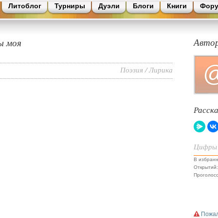
Литоблог
Турниры
Дуэли
Блоги
Книги
Фор
ы моя
Авто
Поэзия
/
Лирика
Расск
Цифры
В избранн
Открытий:
Проголосо
Пожал