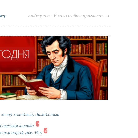
чер
andreysum - В кино тебя я пригласил →
 вечер холодный, дождливый
3
а свежая листва
4
ется порой мне. Рок