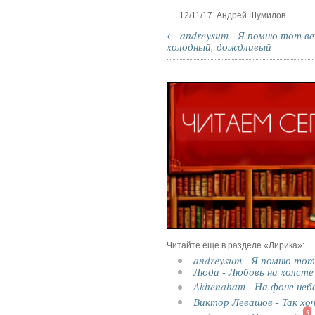
12/11/17. Андрей Шумилов
← andreysum - Я помню тот ве
холодный, дождливый
Читайте еще в разделе «Лирика»:
andreysum - Я помню тот
Люда - Любовь на холсте
Akhenaham - На фоне неб
Виктор Левашов - Так хоч
5