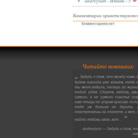
andreysum - Извини - 5
Комментарии приветствуются
Комментариев нет
Читайте новеньких:
„
Забудь о том, что между нами 
будем никогда уже вдвоём, тебя л
ты меня любила, теперь по жизни 
тобой идём. Сберечь любовь, увы
сумели, и не сумели счастье сох
нам птицы по утрам красиво пели
тебе уж больше не дарить. Д
повстречаешь на планете, и мне, 
“
найти любовь свою, вот ...
andreysum — Забудь о том, чт
на