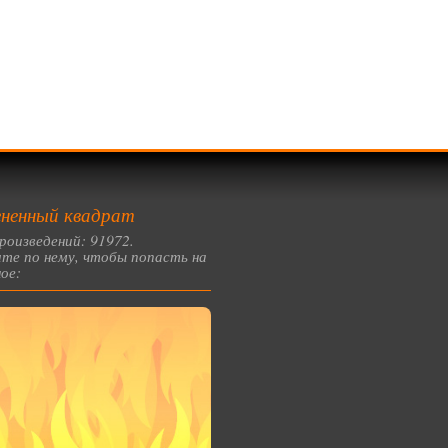
ненный квадрат
роизведений: 91972.
те по нему, чтобы попасть на
ое: