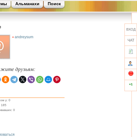
умы
Альманахи
Поиск
р
ВХОД
andreysum
ЧАТ
ажите друзьям:
+1
ом у: 0
 185
вавших: 0
оваться