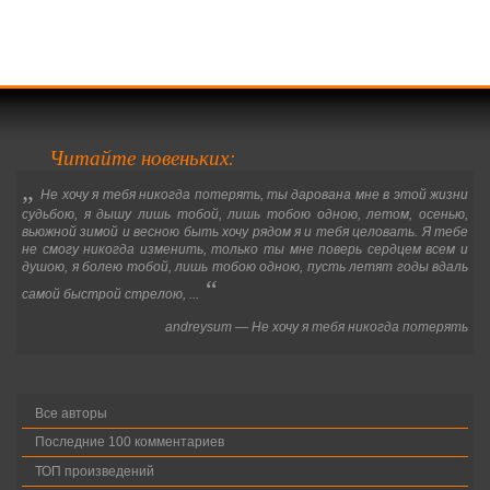
Читайте новеньких:
„
Не хочу я тебя никогда потерять, ты дарована мне в этой жизни
судьбою, я дышу лишь тобой, лишь тобою одною, летом, осенью,
вьюжной зимой и весною быть хочу рядом я и тебя целовать. Я тебе
не смогу никогда изменить, только ты мне поверь сердцем всем и
душою, я болею тобой, лишь тобою одною, пусть летят годы вдаль
“
самой быстрой стрелою, ...
andreysum
—
Не хочу я тебя никогда потерять
Все авторы
Последние 100 комментариев
ТОП произведений