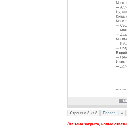
Макс п
—
Алл
Ну, та
Когда 
Макс с
—
Сво
—
Мак
—
Даж
Мы въе
—
К А
—
Под
В приё
—
Гра
И секр
—
Дол
моя све
Страница 8 из 8
Первая
«
Эта тема закрыта, новые ответ