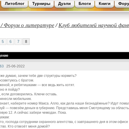
Литоблог
Турниры
Дуэли
Блоги
Книги
Фор
 / Форум о литературе
/
Клуб любителей научной фа
5
6
7
8
ение
63
25-06-2022
оже думаю, зачем тебе две структуры кормить?
осоветуюсь с братом.
 женой, и ребятишками — все ведь жить хотят.
но я пойду?
, если договорились. Ключи оставь.
ринесли мобильник.
 знает, наберите номер Макса. Алло, как дела наши безнадёжные? Идут помал
уй — повезём деньги в губернию. Представишь меня Смотрящему за область
вую 12. А сейчас забери чемодан. Пока.
дюкам:
что, господа сотрудники охранного агентства, с завтрашнего дня в этом офис
тво. Кто отвезёт меня домой?