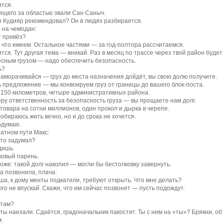
ится.
щего за областью звали Сан Саныч.
я Кудияр рекомендовал? Он в людях разбирается.
 на чемодан:
г привёз?
, что имеем. Остальное частями — за год-полтора рассчитаемся.
ится. Тут другая тема — вникай. Раз в месяц по трассе через твой район буде
сным грузом — надо обеспечить безопасность.
ь?
заморачивайся — груз до места назначения дойдёт, вы свою долю получите.
ь предложение — мы конвоируем груз от границы до вашего блок-поста.
 150 километров, четыре административных района.
еру ответственность за безопасность груза — вы прощаете нам долг.
 товара на сотни миллионов, один прокол и дырка в черепе.
обираюсь жить вечно, но и до срока не хочется.
одумаю.
атном пути Макс:
что задумал?
дишь.
ковый парень.
тоже: такой долг накопил — могли бы бестолковку завернуть.
 позвонила, плача:
ша, к дому менты подкатили, требуют открыть. Что мне делать?
ого не впускай. Скажи, что им сейчас позвонят — пусть подождут.
 там?
ты наехали. Сдаётся, градоначальник пакостит. Ты с ним на «ты»? Брякни, о
.