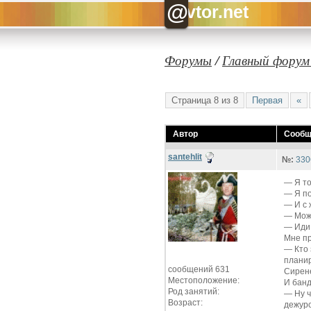
@
vtor.net
Форумы
/
Главный форум
Страница 8 из 8
Первая
«
Автор
Сообщ
santehlit
№:
330
—
Я т
—
Я п
—
И с
—
Мож
—
Иди
Мне п
—
Кто
планир
сообщений 631
Сирене
Местоположение:
И бан
Род занятий:
—
Ну 
Возраст:
дежурс