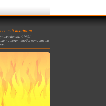
ненный квадрат
роизведений: 91981.
те по нему, чтобы попасть на
ое: