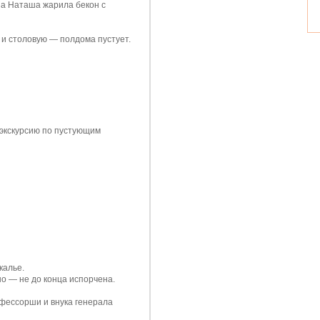
, а Наташа жарила бекон с
 и столовую — полдома пустует.
 экскурсию по пустующим
калье.
но — не до конца испорчена.
офессорши и внука генерала