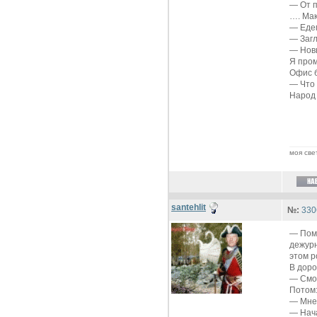
—
От п
…. Мак
—
Еде
—
Заг
—
Нов
Я про
Офис б
—
Что
Народ 
моя све
santehlit
№:
330
—
Пом
дежурн
этом р
В доро
—
Смо
Потом
—
Мне
—
Нач