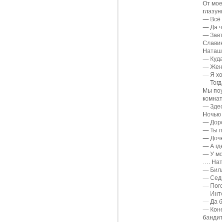
От мое
глазун
—
Всё
—
Да 
—
Зав
Славик
Наташ
—
Куд
—
Жен
—
Я х
—
Тогд
Мы поу
комнат
—
Здес
Ночью 
—
Дор
—
Ты 
—
Доч
—
А гд
—
У м
…. Нат
—
Бил
—
Сед
—
Пог
—
Инт
—
Да 
—
Кон
банди