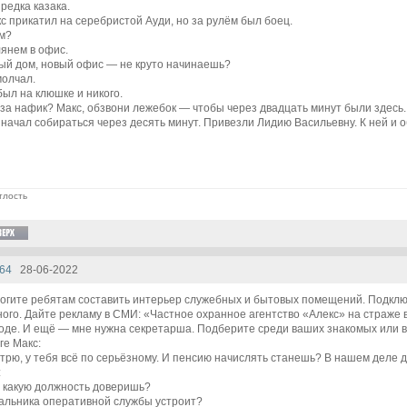
редка казака.
с прикатил на серебристой Ауди, но за рулём был боец.
м?
лянем в офис.
ый дом, новый офис — не круто начинаешь?
молчал.
ыл на клюшке и никого.
 за нафик? Макс, обзвони лежебок — чтобы через двадцать минут были здесь.
начал собираться через десять минут. Привезли Лидию Васильевну. К ней и 
тлость
64
28-06-2022
огите ребятам составить интерьер служебных и бытовых помещений. Подклю
ого. Дайте рекламу в СМИ: «Частное охранное агентство «Алекс» на страже 
оде. И ещё — мне нужна секретарша. Подберите среди ваших знакомых или в
ге Макс:
трю, у тебя всё по серьёзному. И пенсию начислять станешь? В нашем деле 
:
 какую должность доверишь?
альника оперативной службы устроит?