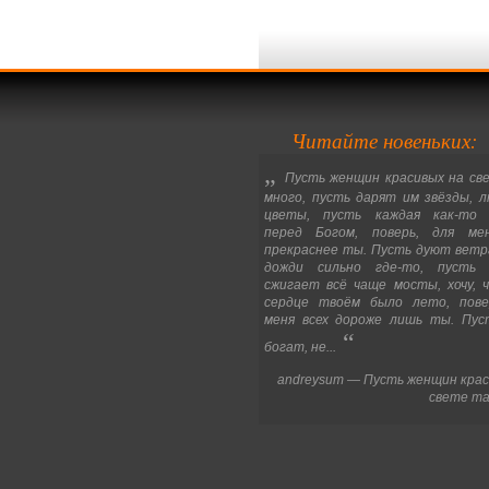
Читайте новеньких:
„
Пусть женщин красивых на св
много, пусть дарят им звёзды, л
цветы, пусть каждая как-то 
перед Богом, поверь, для ме
прекраснее ты. Пусть дуют ветр
дожди сильно где-то, пусть 
сжигает всё чаще мосты, хочу, 
сердце твоём было лето, пове
меня всех дороже лишь ты. Пус
“
богат, не...
andreysum — Пусть женщин крас
свете та