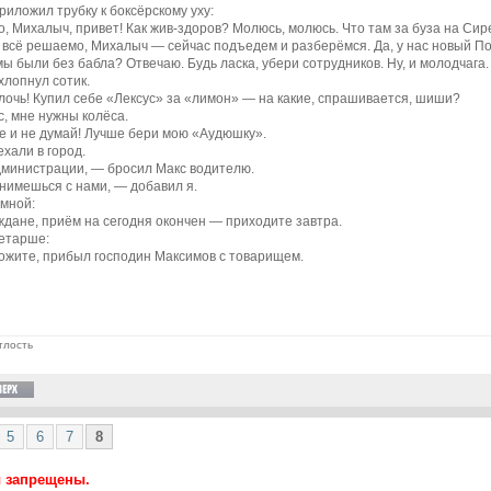
риложил трубку к боксёрскому уху:
о, Михалыч, привет! Как жив-здоров? Молюсь, молюсь. Что там за буза на Си
к всё решаемо, Михалыч — сейчас подъедем и разберёмся. Да, у нас новый П
мы были без бабла? Отвечаю. Будь ласка, убери сотрудников. Ну, и молодчага.
хлопнул сотик.
лочь! Купил себе «Лексус» за «лимон» — на какие, спрашивается, шиши?
с, мне нужны колёса.
е и не думай! Лучше бери мою «Аудюшку».
хали в город.
дминистрации, — бросил Макс водителю.
нимешься с нами, — добавил я.
мной:
ждане, приём на сегодня окончен — приходите завтра.
етарше:
ожите, прибыл господин Максимов с товарищем.
тлость
5
6
7
8
ы запрещены.