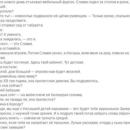
го нового дома отъезжал мебельный фургон. Славик сидел за столом в кухне
ьей.
 успели?
что ты! — новоселье подкрасило её щёчки румянцем. — Только кухню, спальню
тра продолжите.
 оторвал зад от табурета.
а:
а? А ужинать.
а заждалась, — это я.
олост, — это Славик.
а оставайся.
жинали втроём. Потом Славик уехал, а Наташа, взяв меня за руку, повела на
ам.
ь будет гостиная. Здесь твой кабинет. Тут детская.
в постели:
огой, дом большой — втроём нам будет веселей.
привезёшь свою маму?
ку. Ей три годика, она прелестная девочка. Вы подружитесь.
е она сейчас?
оей бабушки.
аша спит — на моём плече её белокурая головка.
ли, не правда ли, она прелестна?
ина в бороду?
оди, мы ещё с Наташкой детей нарожаем — вот будет тебе ирреальное Зазер
ересно, с научной точки зрения. И о подруге твоей готов забрать слова обрат
брось юлить — совсем не тронута средой.
ечно, если тебя не напрягает её прошлое. Лучше расскажи, откуда у сына пр
тские замашки?