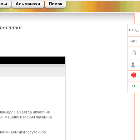
умы
Альманахи
Поиск
нтастики
ВХОД
ЧАТ
+1
еньку? На завтра ничего не
ю. Машину к восьми часам на
е начинаем круглосуточное