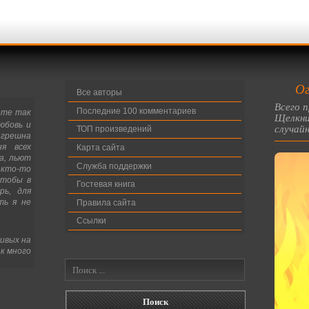
Ог
Все авторы
Всего п
Последние 100 комментариев
ете так
Щелкни
юбовь и
случайн
ТОП произведений
грешна
ня всех
Карта сайта
а, льют
Служба поддержки
кто-то
чтобы в
Гостевая книга
рь, для
ть я не
Правила сайта
Ссылки
ивых на
к много