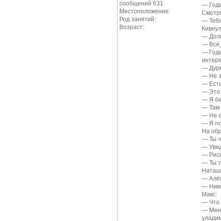
сообщений 631
—
Год
Местоположение:
Смотря
Род занятий:
—
Теб
Возраст:
Кивнул
—
Дол
—
Всё
—
Год
интере
—
Дур
—
Не 
—
Ест
—
Это
—
Я б
—
Там
—
Не с
—
Я п
На обр
—
Ты 
—
Уви
—
Рис
—
Ты 
Наташа
—
Алё
—
Ник
Макс:
—
Что
—
Мен
уладим