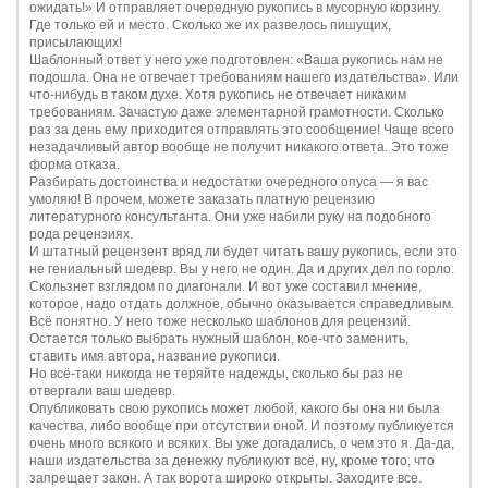
ожидать!» И отправляет очередную рукопись в мусорную корзину.
Где только ей и место. Сколько же их развелось пишущих,
присылающих!
Шаблонный ответ у него уже подготовлен: «Ваша рукопись нам не
подошла. Она не отвечает требованиям нашего издательства». Или
что-нибудь в таком духе. Хотя рукопись не отвечает никаким
требованиям. Зачастую даже элементарной грамотности. Сколько
раз за день ему приходится отправлять это сообщение! Чаще всего
незадачливый автор вообще не получит никакого ответа. Это тоже
форма отказа.
Разбирать достоинства и недостатки очередного опуса — я вас
умоляю! В прочем, можете заказать платную рецензию
литературного консультанта. Они уже набили руку на подобного
рода рецензиях.
И штатный рецензент вряд ли будет читать вашу рукопись, если это
не гениальный шедевр. Вы у него не один. Да и других дел по горло.
Скользнет взглядом по диагонали. И вот уже составил мнение,
которое, надо отдать должное, обычно оказывается справедливым.
Всё понятно. У него тоже несколько шаблонов для рецензий.
Остается только выбрать нужный шаблон, кое-что заменить,
ставить имя автора, название рукописи.
Но всё-таки никогда не теряйте надежды, сколько бы раз не
отвергали ваш шедевр.
Опубликовать свою рукопись может любой, какого бы она ни была
качества, либо вообще при отсутствии оной. И поэтому публикуется
очень много всякого и всяких. Вы уже догадались, о чем это я. Да-да,
наши издательства за денежку публикуют всё, ну, кроме того, что
запрещает закон. А так ворота широко открыты. Заходите все.