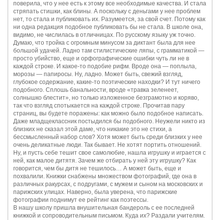
поверила, что у нее есть к этому все необходимые качества. И стала
стряпать стишки, как блины. А поскольку с деньгами у нее проблем
нет, то стала и публиковать их. Разумеется, за свой счет. Потому как
ни одна редакция подобное публиковать бы не стала. В школе она,
видимо, не числилась в отличницах. По русскому языку уж точно.
Думаю, что тройка с огромным минусом за диктант была для нее
большой удачей. Ладно там стилистические ляпы, с грамматикой —
просто убийство, еще и орфографические ошибки чуть ли не в
каждой строке. И какое-то подобие рифм. Вроде она — поплыла,
морозы — папиросы. Ну, ладно. Может быть, свежий взгляд,
глубокое содержание, какие-то поэтические находки? И тут ничего
подобного. Сплошь банальности, вроде «травка зеленеет,
солнышко блестит», но только изложенное безграмотно и коряво,
так что взгляд спотыкается на каждой строке. Прочитав пару
страниц, вы будете поражены: как можно было подобное написать.
Даже младщеклассник постыдился бы подобного. Неужели никто из
близких не сказал этой даме, что никакие это не стихи, а
бессмысленный набор слов? Хотя может быть среди близких у нее
очень деликатные люди. Так бывает. Не хотят портить отношений.
Ну, и пусть себе тешит свое самолюбие, нашла игрушку и играется с
ней, как малое дитятя. Зачем же отбирать у ней эту игрушку? Как
говорится, чем бы дитя не тешилось… А может быть, еще и
похвалили. Книжки снабжены множеством фотографий, где она в
различных ракурсах, с подругами, с мужем и сыном на московских и
парижских улицах. Наверно, была уверена, что парижские
фотографии поднимут ее рейтинг как поэтессы.
В нашу школу пришла внушительная бандероль с ее последней
книжкой и сопроводительным письмом. Куда их? Раздали учителям.