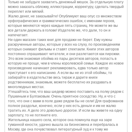
Только не забудьте захватить денежный мешок. За отдельную плату
можно заказать обложку, иллюстрации, корректуру, сделать твердый
переплет или мягкий.
Жалко денег, не заказывайте! Опубликуют ваш опус со множеством
орфографических и грамматических ошибок, с именами героев,
которые меняются через каждые пять страниц. Не можете же вы
все детали держать в голове! Издателю же, что дали, то он и
напечатает.
Ни один магазин таких книг для продажи не берет. Ему нужны
раскрученные авторы, которые у всех на слуху, по произведениям
которых снимают фильмы и ставят спектакли. Книги этих авторов
постоянно спрашивают читатели, и они разлетаются как пирожки.
Это всем знакомая обойма из пары десятков авторов, попасть в
которую не проще, чем в члены королевской семьи. Каждое их новое
произведение начинают рекламировать, едва только автор
приступает к его написанию. А если вы не из этой обоймы, то
забирайте в издательстве весь тираж и дарите книги
родственникам, знакомым, можете бесплатно их раздавать в
многолюдных местах.
Утешайтесь тем, что ваш шедевр можно поставить на полку рядом с
Пушкиным и Булгаковым. Очень приятное соседство. Ну, и что с
того, что они с вами в поле даже рядом бы не сели! Для графоманов
полное раздолье, конечно, если у них есть деньги и им не жалко
тратить их. А дело это довольно дорогое. И если вы живете на одну
зарплату, то не потяните его.
Жительница нашего села, которое она покинула еще на заре
туманной юности, удачно вышла за бизнесмена и перебралась в
Москву, где она почувствовал литературный зуд и к тому же