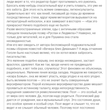
люди верят в то, что редактор будет проталкивать его рукопись.
Бросать кому-нибудь спасательный круг и учить плавать, это уже не
его забота. Для этого есть всякие семинары, литконсультанты.
Удивительно вот что: как гений, писавший до поры до времени
посредственные стихи, вдруг ярким метеоритом вырывается на
литературный небосклон, и все замирают в восторге — «Как это
прекрасно! Ничего подобного еще не было!»
Разве многостраничные элегии, оды с античными образами
обещали гениальную поэму «Руслан и Людмила»? Наверно, не
только для читателей, но и для Пушкина она стала
неожиданностью.
Или кто мог ожидать от автора беспомощной подражательской
поэмы сборник повестей «Вечера близ Диканьки»? А ведь отчаяние
Гоголя было настолько велико, что он хотел вовсе забросить
писательство.
Это явление подобно взрыву, оно всегда неожиданно, застает
врасплох, удивляет. Как же так, вроде ничего не предвещало
подобного, и вот тебе раз, случилось! Этот феномен не объяснишь
рационально. Явление гения всегда загадка. Недаром же говорится,
«искра Божья», она же может упасть, когда угодно и на кого угодно.
Быть великим поэтом — это не значит быть совершенным
версификатором. Порой излишнее версификаторство даже мешает
проявиться истинному таланту, когда непосредственность
ощущения заменяется ремесленничеством. Поэт — это особый, не
от мира сего человек. Да, поэтом надо родиться. Поэтический дар
дается от рождения, как и музыкальный слух. Это состояние души,
это особое зрение и особый слух. Поэт видит и слышит то, что не
видит и не слышит обычный человек. Поэтому поэт постоянно