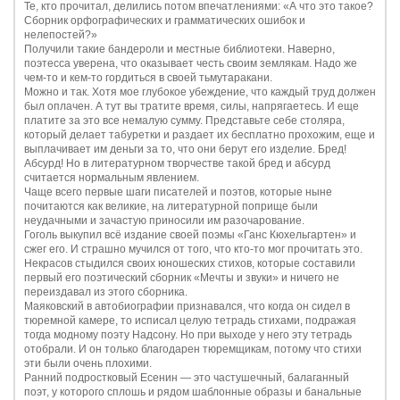
Те, кто прочитал, делились потом впечатлениями: «А что это такое?
Сборник орфографических и грамматических ошибок и
нелепостей?»
Получили такие бандероли и местные библиотеки. Наверно,
поэтесса уверена, что оказывает честь своим землякам. Надо же
чем-то и кем-то гордиться в своей тьмутаракани.
Можно и так. Хотя мое глубокое убеждение, что каждый труд должен
был оплачен. А тут вы тратите время, силы, напрягаетесь. И еще
платите за это все немалую сумму. Представьте себе столяра,
который делает табуретки и раздает их бесплатно прохожим, еще и
выплачивает им деньги за то, что они берут его изделие. Бред!
Абсурд! Но в литературном творчестве такой бред и абсурд
считается нормальным явлением.
Чаще всего первые шаги писателей и поэтов, которые ныне
почитаются как великие, на литературной поприще были
неудачными и зачастую приносили им разочарование.
Гоголь выкупил всё издание своей поэмы «Ганс Кюхельгартен» и
сжег его. И страшно мучился от того, что кто-то мог прочитать это.
Некрасов стыдился своих юношеских стихов, которые составили
первый его поэтический сборник «Мечты и звуки» и ничего не
переиздавал из этого сборника.
Маяковский в автобиографии признавался, что когда он сидел в
тюремной камере, то исписал целую тетрадь стихами, подражая
тогда модному поэту Надсону. Но при выходе у него эту тетрадь
отобрали. И он только благодарен тюремщикам, потому что стихи
эти были очень плохими.
Ранний подростковый Есенин — это частушечный, балаганный
поэт, у которого сплошь и рядом шаблонные образы и банальные