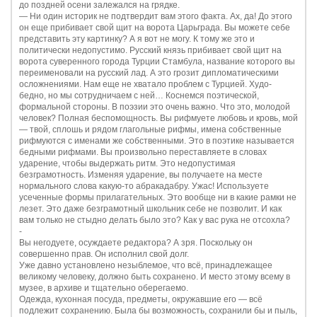
до поздней осени залежался на грядке.
—
Ни один историк не подтвердит вам этого факта. Ах, да! До этого
он еще прибивает свой щит на ворота Царьграда. Вы можете себе
представить эту картинку? А я вот не могу. К тому же это и
политически недопустимо. Русский князь прибивает свой щит на
ворота суверенного города Турции Стамбула, название которого вы
переименовали на русский лад. А это грозит дипломатическими
осложнениями. Нам еще не хватало проблем с Турцией. Худо-
бедно, но мы сотрудничаем с ней… Коснемся поэтической,
формальной стороны. В поэзии это очень важно. Что это, молодой
человек? Полная беспомощность. Вы рифмуете любовь и кровь, мой
— твой, сплошь и рядом глагольные рифмы, имена собственные
рифмуются с именами же собственными. Это в поэтике называется
бедными рифмами. Вы произвольно переставляете в словах
ударение, чтобы выдержать ритм. Это недопустимая
безграмотность. Изменяя ударение, вы получаете на месте
нормального слова какую-то абракадабру. Ужас! Используете
усеченные формы прилагательных. Это вообще ни в какие рамки не
лезет. Это даже безграмотный школьник себе не позволит. И как
вам только не стыдно делать было это? Как у вас рука не отсохла?
-
Вы негодуете, осуждаете редактора? А зря. Поскольку он
совершенно прав. Он исполнил свой долг.
Уже давно установлено незыблемое, что всё, принадлежащее
великому человеку, должно быть сохранено. И место этому всему в
музее, в архиве и тщательно оберегаемо.
Одежда, кухонная посуда, предметы, окружавшие его — всё
подлежит сохранению. Была бы возможность, сохранили бы и пыль,