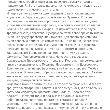
появления которой многим стало ясно, что в русскую поэзию
пришел гений. И это только начало, после которого он будет год за
годом удивлять и удивлять читателя.
Ни один учитель даже на факультативных занятиях не рискнет
изучать и разбирать подростковые элегии Пушкина. Хотя не
спорим, что и в них немало бриллиантов. Но что это может дать,
кроме знания античной мифологии, ибо понять смысл этих элегий
нельзя, не зная античных мифов. Не изучают же в школе опусы
Тредиаковского, Хераскова, Сумарокова, хотя в свое время их имена
были на слуху у просвещенной публики. Для своего времени это
были довольно приличные стихотворцы, но не гении, не великие
поэты, которых стали забывать уже при их жизни. Они готовили
почву для прихода Пушкина, и уже за это потомки должны быть
благодарны им. Гении не появляются, как голуби из шляпы
фокусника. Гениев рождает эпоха. Но изучать творчество
Сумарокова и Тредиаковского — увольте! Поэтому я не рекомендую
читать и академического Пушкина, Лермонтова или Достоевского.
Если, конечно, вы не профессиональный литературовед. Тут без
этого никак. Время уже отобрало их эвересты, их шедевры. И зачем
знать их подготовительные тренировки, когда они наращивали
мускулы, проверяли свои силы?
Редактора можно понять. У него на столе гора рукописей. И всё это
требует рассмотрения и ответа. Он по опыту знает, что по большей
части это макулатура, графоманство. Талант — это всё-таки
редкость. Проходят годы, и редко какая рукопись окажется
действительно достойной печати. Он хватает очередной
манускрипт, читает начало, нару страниц из середины, из конца.
Этого вполне достаточно. Вздыхает: «Ну, конечно! Что и следовало