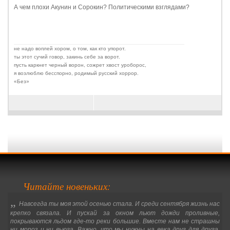
А чем плохи Акунин и Сорокин? Политическими взглядами?
не надо воплей хором, о том, как кто упорот.
ты этот сучий говор, закинь себе за ворот.
пусть каркнет черный ворон, сожрет хвост уроборос,
я возлюблю бесспорно, родимый русский хоррор.
«Без»
Читайте новеньких:
„
Навсегда ты моя этой осенью стала. И среди сентября жизнь нас
крепко связала. И пускай за окном льют дожди проливные,
покрываются льдом где-то реки большие. Вместе нам не страшны
ни мороз и ни вьюга. Важно, что мы нужны на века друг для друга.