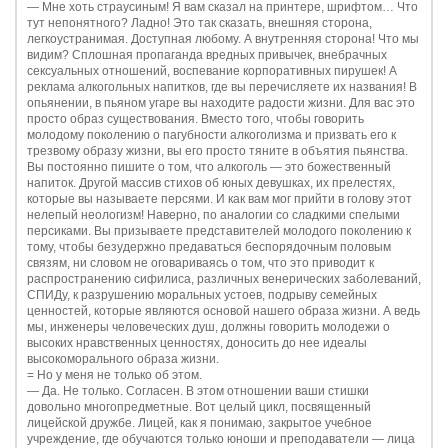
—
Мне хоть страусиным! Я вам сказал на принтере, шрифтом… Что
тут непонятного? Ладно! Это так сказать, внешняя сторона,
легкоустранимая. Доступная любому. А внутренняя сторона! Что мы
видим? Сплошная пропаганда вредных привычек, внебрачных
сексуальных отношений, воспевание корпоративных пирушек! А
реклама алкогольных напитков, где вы перечисляете их названия! В
опьянении, в пьяном угаре вы находите радости жизни. Для вас это
просто образ существования. Вместо того, чтобы говорить
молодому поколению о пагубности алкоголизма и призвать его к
трезвому образу жизни, вы его просто тяните в объятия пьянства.
Вы постоянно пишите о том, что алкоголь — это божественный
напиток. Другой массив стихов об юных девушках, их прелестях,
которые вы называете персями. И как вам мог прийти в голову этот
нелепый неологизм! Наверно, по аналогии со сладкими спелыми
персиками. Вы призываете представителей молодого поколению к
тому, чтобы безудержно предаваться беспорядочным половым
связям, ни словом не оговариваясь о том, что это приводит к
распространению сифилиса, различных венерических заболеваний,
СПИДу, к разрушению моральных устоев, подрыву семейных
ценностей, которые являются основой нашего образа жизни. А ведь
мы, инженеры человеческих душ, должны говорить молодежи о
высоких нравственных ценностях, доносить до нее идеалы
высокоморального образа жизни.
= Но у меня не только об этом.
—
Да. Не только. Согласен. В этом отношении ваши стишки
довольно многопредметные. Вот целый цикл, посвященный
лицейской дружбе. Лицей, как я понимаю, закрытое учебное
учреждение, где обучаются только юноши и преподаватели — лица