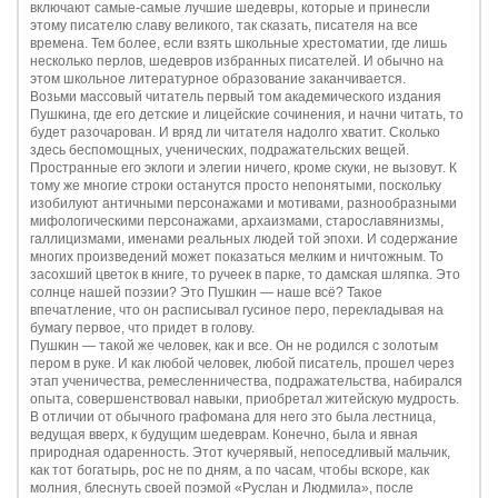
включают самые-самые лучшие шедевры, которые и принесли
этому писателю славу великого, так сказать, писателя на все
времена. Тем более, если взять школьные хрестоматии, где лишь
несколько перлов, шедевров избранных писателей. И обычно на
этом школьное литературное образование заканчивается.
Возьми массовый читатель первый том академического издания
Пушкина, где его детские и лицейские сочинения, и начни читать, то
будет разочарован. И вряд ли читателя надолго хватит. Сколько
здесь беспомощных, ученических, подражательских вещей.
Пространные его эклоги и элегии ничего, кроме скуки, не вызовут. К
тому же многие строки останутся просто непонятыми, поскольку
изобилуют античными персонажами и мотивами, разнообразными
мифологическими персонажами, архаизмами, старославянизмы,
галлицизмами, именами реальных людей той эпохи. И содержание
многих произведений может показаться мелким и ничтожным. То
засохший цветок в книге, то ручеек в парке, то дамская шляпка. Это
солнце нашей поэзии? Это Пушкин — наше всё? Такое
впечатление, что он расписывал гусиное перо, перекладывая на
бумагу первое, что придет в голову.
Пушкин — такой же человек, как и все. Он не родился с золотым
пером в руке. И как любой человек, любой писатель, прошел через
этап ученичества, ремесленничества, подражательства, набирался
опыта, совершенствовал навыки, приобретал житейскую мудрость.
В отличии от обычного графомана для него это была лестница,
ведущая вверх, к будущим шедеврам. Конечно, была и явная
природная одаренность. Этот кучерявый, непоседливый мальчик,
как тот богатырь, рос не по дням, а по часам, чтобы вскоре, как
молния, блеснуть своей поэмой «Руслан и Людмила», после