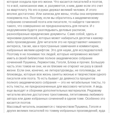
которая оседала при его жизни. Что касается писателей и поэтов,
то и всё, написанное ими, и, разумеется, к ним, даже если это счет
за квартплату. Но его в руках держал великий человек. И этого
вполне достаточно. Или записка для жены, чтобы она непременно
покормила пса. Поэтому, если вы обратитесь к академическому
собранию сочинений поэта или писателя, то найдете там много
такого, что совершенно не предназначалось для печати. И с
недоумением будете разглядывать деловые расписки,
разнообразные юридические документы. Само собой, здесь и
черновики рукописей, которых может набираться десятки к какому-
либо произведению. Для читателя это не представляет никакого
интереса, так же, как и пространные замечания и комментарии,
набранные мелким шрифтом. Это для науки, для исследователей.
Поэтому я не понимаю тех людей, которые непременно желают
иметь в своей библиотеке полное академическое собрание
сочинений Пушкина, Лермонтова, Гоголя, Блока и прочих. Большую
часть этих томов ни они, ни их близкие не откроют ни разу в своей
жизни. Если они, конечно, не литературоведы, не гоголеведы, не
блоковеды, которые всю жизнь заняты жизнью и творчеством одного
писателя или поэта. То есть бывает до девяноста процентов
полного академического собрания — это не читабельные тексты, то
есть тексты, не предназначенные для массового читателя. А ведь
еще выходят и сборники дополнительных материалов. Рядовому
читателю вполне достаточно трехтомника, пятитомника любимого
автора или даже избранных сочинений в одном томе. Особенно это
касается поэтов.
Массовый читатель знакомится с творчеством Пушкина, Гоголя и
других великих писателей по томику избранных произведений, куда