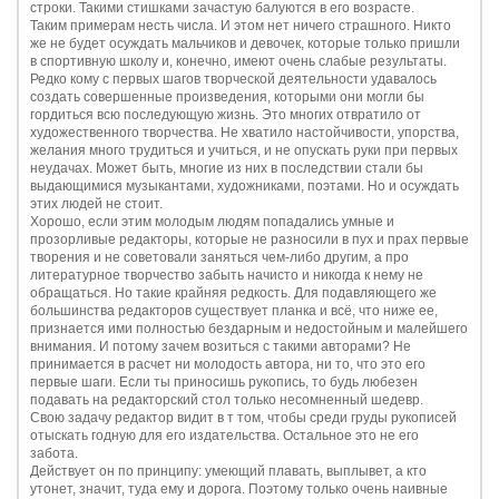
строки. Такими стишками зачастую балуются в его возрасте.
Таким примерам несть числа. И этом нет ничего страшного. Никто
же не будет осуждать мальчиков и девочек, которые только пришли
в спортивную школу и, конечно, имеют очень слабые результаты.
Редко кому с первых шагов творческой деятельности удавалось
создать совершенные произведения, которыми они могли бы
гордиться всю последующую жизнь. Это многих отвратило от
художественного творчества. Не хватило настойчивости, упорства,
желания много трудиться и учиться, и не опускать руки при первых
неудачах. Может быть, многие из них в последствии стали бы
выдающимися музыкантами, художниками, поэтами. Но и осуждать
этих людей не стоит.
Хорошо, если этим молодым людям попадались умные и
прозорливые редакторы, которые не разносили в пух и прах первые
творения и не советовали заняться чем-либо другим, а про
литературное творчество забыть начисто и никогда к нему не
обращаться. Но такие крайняя редкость. Для подавляющего же
большинства редакторов существует планка и всё, что ниже ее,
признается ими полностью бездарным и недостойным и малейшего
внимания. И потому зачем возиться с такими авторами? Не
принимается в расчет ни молодость автора, ни то, что это его
первые шаги. Если ты приносишь рукопись, то будь любезен
подавать на редакторский стол только несомненный шедевр.
Cвою задачу редактор видит в т том, чтобы среди груды рукописей
отыскать годную для его издательства. Остальное это не его
забота.
Действует он по принципу: умеющий плавать, выплывет, а кто
утонет, значит, туда ему и дорога. Поэтому только очень наивные