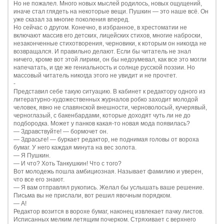
Но не пожалел. Много новых мыслей родилось, новых ощущений,
иначе стал глядеть на некоторые вещи. Пушкин — это наше всё. Он
уже сказал за многие поколения вперед.
Но сейчас о другом. Конечно, в избранное, в хрестоматии не
включают массив его детских, лицейских стихов, многие наброски,
незаконченные стихотворения, черновики, к которым он никогда не
возвращался. И правильно делают. Если бы читатель не знал
ничего, кроме вот этой лирики, он бы недоумевал, как все это могли
напечатать, и где же гениальность и солнце русской поэзии. Но
массовый читатель никогда этого не увидит и не прочтет.
-
Представил себе такую ситуацию. В кабинет к редактору одного из
литературно-художественных журналов робко заходит молодой
человек, явно не славянской внешности, черноволосый, кучерявый,
черноглазый, с бакенбардами, которые доходят чуть ли не до
подбородка. Может у панков какая-то новая мода появилась?
—
Здравствуйте! — бормочет он.
—
Здрасьте! — буркает редактор, не поднимая головы от вороха
бумаг. У него каждая минута на вес золота.
—
Я Пушкин.
—
И что? Хоть Танкушкин! Что с того?
Вот молодежь пошла амбициозная. Называет фамилию и уверен,
что все его знают.
—
Я вам отправлял рукопись. Желал бы услышать ваше решение.
Письма вы не прислали, вот решил явочным порядком.
—
А!
Редактор возится в ворохе бумаг, наконец извлекает пачку листов.
Исписанных мелким летящим почерком. Стряхивает с верхнего