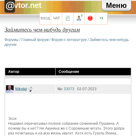
планируешь?
@
vtor.net
Меню
Akhenaham
Какой прапорщик ? У меня нет образования. Я не планирую
расти в званиях и связывать свою жизнь с армией. Я собираюсь досидеть
солдатом до конца войны, а затем уволиться. Уж как-нибудь найду чем
2
ЧАТ
ВХОД
+1
заняться.
Зайка
Тебе уже прапорщика присвоили?
Займитесь чем-нибудь другим
Зайка
Так что лучше не дергайся пока
Зайка
Гражданская особенно
Форумы
/
Главный форум / Форум о литературе
/
Займитесь чем-нибудь
другим
Все сообщения мини-чата
Автор
Сообщение
Запомнить?
Nikolai
№:
33073
02-07-2023
Регистрация
Эссе
Забыли свой пароль?
Недавно перечитывал полное собрание сочинений Пушкина. А
почему бы и нет? Не Акунина же с Сорокиным читать. Этого добра
Перейти на полную версию
раз почитаешь и на всю жизнь хватит. Хотя есть Гузель Яхина…