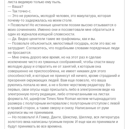
листа видимую только ему пыль.
—
Ваша?
—
Так точно-с.
—
Это не рукопись, молодой человек, это макулатура, которая
почему-то задержалась на моем столе.
= Позвольте! Но истинные ценители поэзии высоко отзываются о
моих сочинениях. Именно они и посоветовали мне обратиться в
один из журналов изящной словесности.
—
Да. Видно ценители такие же графоманы, как и вы.
—
Позвольте объясниться, милостивый государь, если это вас не
затруднит. Согласитесь, что подобными словами порядочные люди
не бросаются.
—
Мне очень дорого мое время, но на этот раз я сделаю
исключение чисто из гуманных соображений, чтобы спасти вашу
молодую душу и отвратить ее от занятий, к которым она
совершенно не приспособлена, не имеет никаких для этого
способностей, и которые не принесут ей ничего, кроме страданий и
презрения окружающих людей. Вам еще повезло, что ваша
рукопись попала ко мне, а не к более черствому редактору. Во-
первых, свои опусы надо присылать либо в электронном виде на
электронную почту редакции, либо отпечатанными на листах
формата А4, шрифтом Times New Roman кеглем четырнадцатого
размера с полуторным интервалом с полуторным отступом с левой
и правой сторон, а также сверху и снизу. Написанные от руки
рукописи мы не принимаем.
—
Но позвольте! А Гомер, Данте, Шекспир, Шиллер, вся литература
золотого века написаны гусиным пером. И еще как их принимали и
будут принимать во все времена.