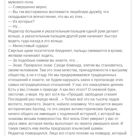
мужского пола.
—
Совершенно верно.
—
Вы так восторженно воспеваете лицейскую дружбу, что
складывается впечатление, что вы из этих…
—
Из которых?
—
Ну…
Редактор большим и указательным пальцем одной руки делает
кольцо, а указательным пальцем другой руки начинает быстро
водить туда-назад в это кольцо.
—
Милостивый сударь!
Смуглые щеки посетителя бледнеют, пальцы сжимаются в кулаки,
желваки начинают ходить.
—
За подобные намеки вы знаете, что…
—
Знаю. Прекрасно знаю. Среди бомонда, элитки вы становитесь
своим человеком. Там это знак качества, принадлежности к высшему
обществу, а не к стаду. Но мы придерживаемся традиционных
отношений и знаете, не будем нарушать закон о пропаганде этих
самых нетрадиционных отношений. У нас это наказуемое деяние.
Есть у вас стишки о природе. А как без этого? О снежной буре,
листочке, о море. Ну, вот хотя бы «Прощай, свободная стихия!
Последний раз передо мной…» Только всё это на тысячу ладов
воспето, перепето. Знаете, набило оскомину. Что касается ваших
исторических баллад, то это скорее антиисторические бредни,
ничего общего не имеющие с подлинной историей, с которой вы
знакомы весьма поверхностна. Вот князь Олег умирает у вас от
укуса змеи, которая якобы выползает из черепа умершего коня. И
такую смерть ему якобы предсказал языческий шаман.
Редактор поморщился. Лицо его стало похоже на помидор, который