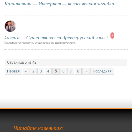
Капиталина — Интернет — человеческая загадка
3
ksemich — Существовал ли древнерусский язык?
Как пытаются оспорить существование древнерусского.
Страница 5 из 42
5
Первая
«
2
3
4
6
7
8
»
Последняя
Читайте новеньких: