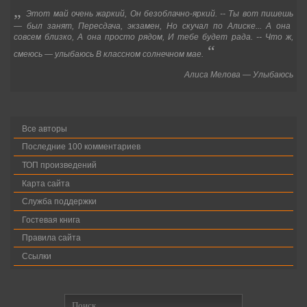
„
Этот май очень жаркий, Он безоблачно-яркий. -- Ты вот пишешь
—
был занят, Пересдача, экзамен, Но скучал по Алиске... А она
совсем близко, А она просто рядом, И тебе будет рада. -- Что ж,
“
смеюсь
—
улыбаюсь В классном солнечном мае.
Алиса Мелова
—
Улыбаюсь
Все авторы
Последние 100 комментариев
ТОП произведений
Карта сайта
Служба поддержки
Гостевая книга
Правила сайта
Ссылки