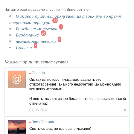
Читайте еще в разделе «Турнир 44. Винегрет 2.0»:
О живой душе, выпорхнувшей из твоих рук во время
12
очередного перекура
7
Рождение мотылька
16
Вурдалачка
3
неглижовая песенка
5
Солянка
Комментарии приветствуются.
Orlando
Ой, как вы поторопились выкладывать это
стихотворение! Так много недочетов! Как можно было
все легко исправить...
И опять, коллективное бессознательное оставляет свой
отпечаток!
07-06-2018
0
Вика Горькая
Спотыкалась, но всё равно красиво)