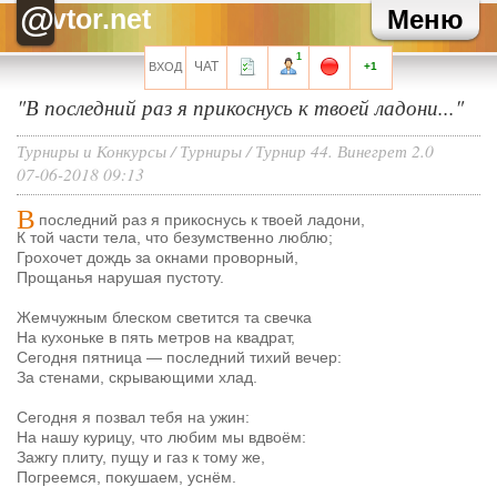
@
Хелла Черноушева
Художнику тоже иногда нужен окулист...
vtor.net
Меню
Сарочка Кисова
Художник так видит. Почему к черному квадрату не
претензий? Даная всяко красивей!
1
ЧАТ
ВХОД
+1
Все сообщения мини-чата
"В последний раз я прикоснусь к твоей ладони..."
Турниры и Конкурсы
/
Турниры
/
Турнир 44. Винегрет 2.0
07-06-2018 09:13
Запомнить?
В
последний раз я прикоснусь к твоей ладони,
К той части тела, что безумственно люблю;
Грохочет дождь за окнами проворный,
Прощанья нарушая пустоту.
Жемчужным блеском светится та свечка
Регистрация
На кухоньке в пять метров на квадрат,
Забыли свой пароль?
Сегодня пятница — последний тихий вечер:
За стенами, скрывающими хлад.
Перейти на полную версию
Сегодня я позвал тебя на ужин:
На нашу курицу, что любим мы вдвоём:
Зажгу плиту, пущу и газ к тому же,
Погреемся, покушаем, уснём.