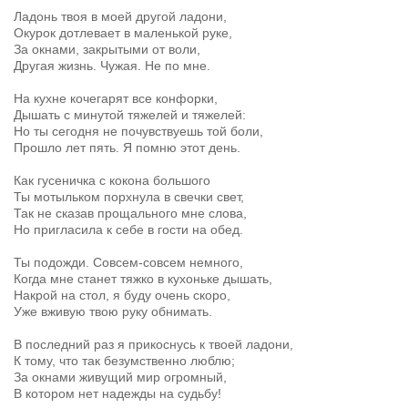
Ладонь твоя в моей другой ладони,
Окурок дотлевает в маленькой руке,
За окнами, закрытыми от воли,
Другая жизнь. Чужая. Не по мне.
На кухне кочегарят все конфорки,
Дышать с минутой тяжелей и тяжелей:
Но ты сегодня не почувствуешь той боли,
Прошло лет пять. Я помню этот день.
Как гусеничка с кокона большого
Ты мотыльком порхнула в свечки свет,
Так не сказав прощального мне слова,
Но пригласила к себе в гости на обед.
Ты подожди. Совсем-совсем немного,
Когда мне станет тяжко в кухоньке дышать,
Накрой на стол, я буду очень скоро,
Уже вживую твою руку обнимать.
В последний раз я прикоснусь к твоей ладони,
К тому, что так безумственно люблю;
За окнами живущий мир огромный,
В котором нет надежды на судьбу!