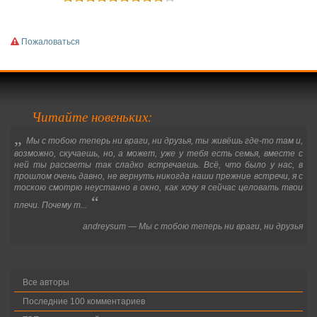
Пожаловаться
Читайте новеньких:
„
Мы с тобою теперь ни враги, ни друзья, ты живёшь где-то там и,
возможно, скучаешь, но, а может, уже у тебя есть семья, вместе с
ней ты рассветы так сладко встречаешь. Всё, что было у нас, в
прошлом очень давно, не вернуть никогда наши прежние встречи, я с
тоскою смотрю неустанно в окно, как хочу я сейчас целовать твои
“
плечи. Почему т...
andreysum
—
Мы с тобою теперь ни враги, ни друзья
Все авторы
Последние 100 комментариев