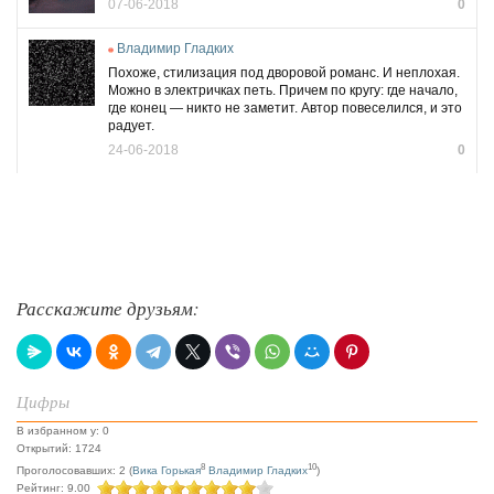
07-06-2018
0
Владимир Гладких
Похоже, стилизация под дворовой романс. И неплохая.
Можно в электричках петь. Причем по кругу: где начало,
где конец — никто не заметит. Автор повеселился, и это
радует.
24-06-2018
0
Расскажите друзьям:
Цифры
В избранном у: 0
Открытий: 1724
8
10
Проголосовавших: 2 (
Вика Горькая
Владимир Гладких
)
Рейтинг: 9.00