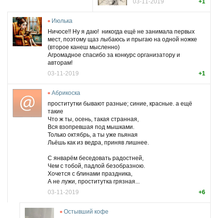
03-11-2019
+1
Июлька
Ничосе!! Ну я даю!
никогда ещё не занимала первых
мест, поэтому щаз лыбаюсь и прыгаю на одной ножке
(второе канеш мысленно
)
Агромадное спасибо за конкурс организатору и
авторам!
03-11-2019
+1
Абрикоска
проститутки бывают разные; синие, красные. а ещё
такие
Что ж ты, осень, такая странная,
Вся взопревшая под мышками.
Только октябрь, а ты уже пьяная
Льёшь как из ведра, приняв лишнее.
С январём беседовать радостней,
Чем с тобой, падлой безобразною.
Хочется с блинами праздника,
А не лужи, проститутка грязная...
03-11-2019
+6
Остывший кофе