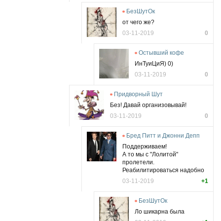
БезШутОк
от чего же?
03-11-2019
0
Остывший кофе
ИнТуиЦиЯ) 0)
03-11-2019
0
Придворный Шут
Без! Давай организовывай!
03-11-2019
0
Бред Питт и Джонни Депп
Поддерживаем!
А то мы с "Лолитой"
пролетели.
Реабилитироваться надобно
03-11-2019
+1
БезШутОк
Ло шикарна была