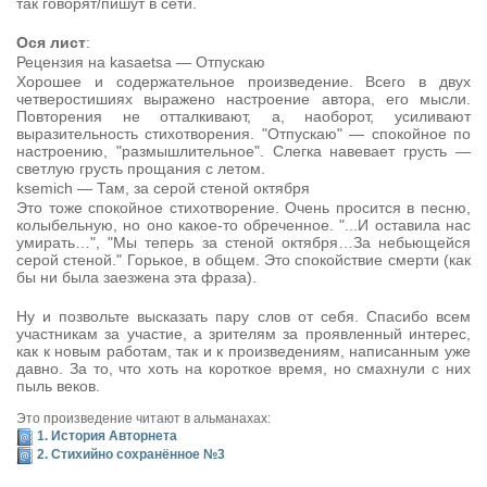
так говорят/пишут в сети.
Ося лист
:
Рецензия на kasaetsa — Отпускаю
Хорошее и содержательное произведение. Всего в двух
четверостишиях выражено настроение автора, его мысли.
Повторения не отталкивают, а, наоборот, усиливают
выразительность стихотворения. "Отпускаю" — спокойное по
настроению, "размышлительное". Слегка навевает грусть —
светлую грусть прощания с летом.
ksemich — Там, за серой стеной октября
Это тоже спокойное стихотворение. Очень просится в песню,
колыбельную, но оно какое-то обреченное. "...И оставила нас
умирать…", "Мы теперь за стеной октября…За небьющейся
серой стеной." Горькое, в общем. Это спокойствие смерти (как
бы ни была заезжена эта фраза).
Ну и позвольте высказать пару слов от себя. Спасибо всем
участникам за участие, а зрителям за проявленный интерес,
как к новым работам, так и к произведениям, написанным уже
давно. За то, что хоть на короткое время, но смахнули с них
пыль веков.
Это произведение читают в альманахах:
1. История Авторнета
2. Стихийно сохранённое №3