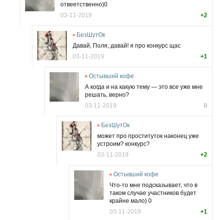
отвеетственно)0
03-11-2019
+2
БезШутОк
Давай, Поля, давай! я про конкурс щас
03-11-2019
+1
Остывший кофе
А когда и на какую тему — это все уже мне
решать, верно?
03-11-2019
0
БезШутОк
может про проституток наконец уже
устроим? конкурс?
03-11-2019
+2
Остывший кофе
Что-то мне подсказывает, что в
таком случае участников будет
крайне мало) 0
03-11-2019
+1