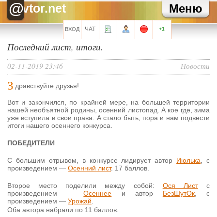
ГлупаядевочкаАня
Хэппи бездей, кофеек
@
vtor.net
Меню
Головной убор
с днем рождения, Полина!
Головной убор
обычно я всегда все путаю, но ведь сегодня же у Кофе
день рождения?
ЧАТ
ВХОД
+1
Головной убор
табудын-табудын
Последний лист, итоги.
Придворный Шут
Без привет!!!
Все сообщения мини-чата
02-11-2019 23:46
Новости
З
дравствуйте друзья!
Вот и закончился, по крайней мере, на большей территории
нашей необъятной родины, осенний листопад. А кое где, зима
Запомнить?
уже вступила в свои права. А стало быть, пора и нам подвести
итоги нашего осеннего конкурса.
ПОБЕДИТЕЛИ
С большим отрывом, в конкурсе лидирует автор
Июлька
, с
Регистрация
произведением —
Осенний лист
. 17 баллов.
Забыли свой пароль?
Второе место поделили между собой:
Ося Лист
с
Перейти на полную версию
произведением —
Осеннее
и автор
БезШутОк
, с
произведением —
Урожай
.
Оба автора набрали по 11 баллов.