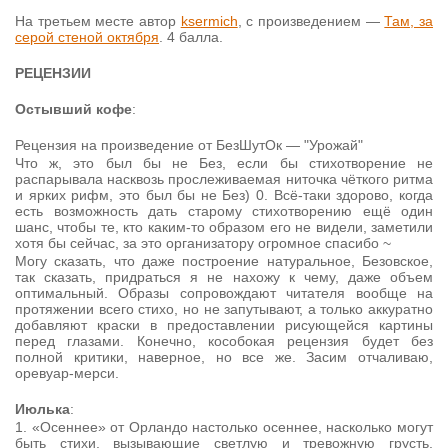
На третьем месте автор
ksermich
, с произведением —
Там, за
серой стеной октября
. 4 балла.
РЕЦЕНЗИИ
Остывший кофе
:
Рецензия на произведение от БезШутОк — "Урожай"
Что ж, это был бы не Без, если бы стихотворение не
распарывала насквозь прослеживаемая ниточка чёткого ритма
и ярких рифм, это был бы не Без) 0. Всё-таки здорово, когда
есть возможность дать старому стихотворению ещё один
шанс, чтобы те, кто каким-то образом его не видели, заметили
хотя бы сейчас, за это организатору огромное спасибо ~
Могу сказать, что даже построение натуральное, Безовское,
так сказать, придраться я не нахожу к чему, даже объем
оптимальный. Образы сопровождают читателя вообще на
протяжении всего стихо, но не запутывают, а только аккуратно
добавляют краски в предоставлении рисующейся картины
перед глазами. Конечно, кособокая рецензия будет без
полной критики, наверное, но все же. Засим отчаливаю,
оревуар-мерси.
Июлька
:
1. «Осеннее» от Орландо настолько осеннее, насколько могут
быть стихи, вызывающие светлую и тревожную грусть,