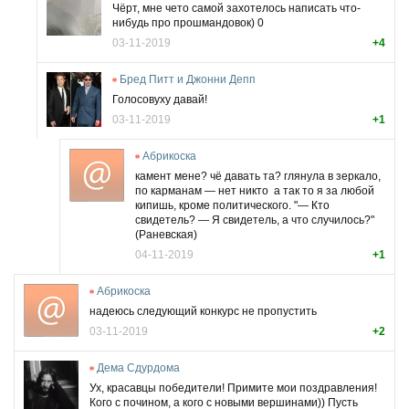
Чёрт, мне чето самой захотелось написать что-
нибудь про прошмандовок) 0
03-11-2019
+4
Бред Питт и Джонни Депп
Голосовуху давай!
03-11-2019
+1
Абрикоска
камент мене? чё давать та? глянула в зеркало,
по карманам — нет никто
а так то я за любой
кипишь, кроме политического. "
—
Кто
свидетель? — Я свидетель, а что случилось?"
(Раневская)
04-11-2019
+1
Абрикоска
надеюсь следующий конкурс не пропустить
03-11-2019
+2
Дема Сдурдома
Ух, красавцы победители! Примите мои поздравления!
Кого с почином, а кого с новыми вершинами)) Пусть