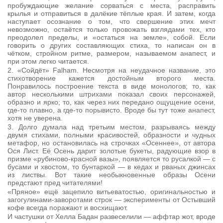
пробуждающие желание сорваться с места, расправить
крылья и отправиться в далёкие тёплые края. И затем, когда
наступает осознание о том, что свершение этих мечт
невозможно, остаётся только провожать взглядами тех, кто
преодолел пределы, и «остаться на земле», собой. Если
говорить о других составляющих стиха, то написан он в
чётком, стройном ритме, размером, называемом анапест, и
при этом легко читается.
2. «Сойдёт» Falham. Несмотря на неудачное название, это
стихотворение кажется достойным второго места.
Понравилось построение текста в виде монологов; то, как
автор несколькими штрихами показал своих персонажей,
образно и ярко; то, как через них передано ощущение осени,
где-то плавно, а где-то порывисто. Вроде бы тут тоже анапест,
хотя не уверена.
3. Долго думала над третьим местом, разрываясь между
двумя стихами, полными красивостей, образности и чудных
метафор, но остановилась на строчках «Осеннее», от автора
Ося Лист. Её Осень дарит золотые букеты, радующие взор в
призме «рубиново-красной вазы», появляется то русалкой — с
бусами и хвостом, то бунтаркой — в кедах и рваных джинсах
из листвы. Вот такие необыкновенные образы Осени
предстают пред читателями!
«Пряное» ещё зацепило витьеватостью, оригинальностью и
загогулинами-заворотами строк — эксперименты от Остывший
кофе всегда поражают и восхищают.
И частушки от Хелла Бадан развеселили — аффтар жот, вроде