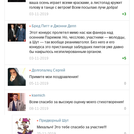
ваша осень играет всеми красками, а листопад кружит
голову в танце с ветром! Всем посылаю лучи добра!
03-11-2019
+3
Бред Питт и Джонни Депп
Этот конкурс пролетел мимо нас как фанера над
осенним Парижем. Но, чесслово, участники — молодцы,
а Шут — так вообще реаниматолог. Без него и его
конкурса это пристанище заблудших пиитов уже давно
бы накрылось неэпилированным органом.
03-11-2019
+5
Долгопалец Сергей
Примите мои поздравления!
05-11-2019
0
ksemich
Всем спасибо за высокую оценку моего стихотворения!
08-11-2019
0
Придворный Шут
Михалыч! Это тебе спасибо за участие!!!
25-11-2019
0