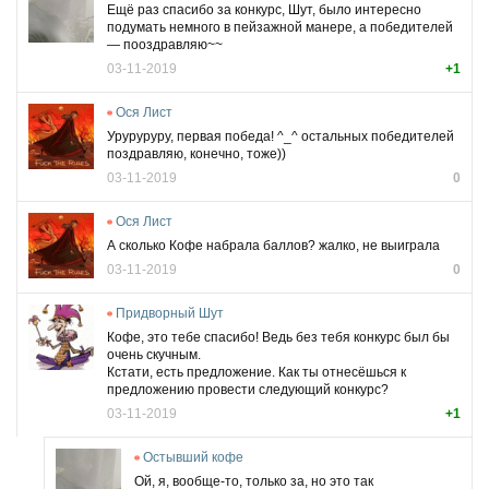
Ещё раз спасибо за конкурс, Шут, было интересно
подумать немного в пейзажной манере, а победителей
— пооздравляю~~
03-11-2019
+1
Ося Лист
Уруруруру, первая победа! ^_^ остальных победителей
поздравляю, конечно, тоже))
03-11-2019
0
Ося Лист
А сколько Кофе набрала баллов? жалко, не выиграла
03-11-2019
0
Придворный Шут
Кофе, это тебе спасибо! Ведь без тебя конкурс был бы
очень скучным.
Кстати, есть предложение. Как ты отнесёшься к
предложению провести следующий конкурс?
03-11-2019
+1
Остывший кофе
Ой, я, вообще-то, только за, но это так