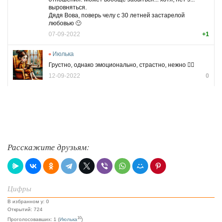
выровняться.
Дядя Вова, поверь челу с 30 летней застарелой
любовью 🙂
07-09-2022
+1
Июлька
Грустно, однако эмоционально, страстно, нежно 👍🏼
12-09-2022
0
Расскажите друзьям:
Цифры
В избранном у: 0
Открытий: 724
10
Проголосовавших: 1 (
Июлька
)