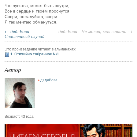
Что чувства, может быть внутри,
Все в сердце и твоём проснутся,
Соври, пожалуйста, соври.
Я так мечтаю обмануться.
← дядяВова —
дядяВова - Не молчи, моя гитара →
Счастливый случай
Это произведение читают в альманахах:
1. Стихийно собранное №1
Автор
дядяВова
Возраст: 43 года