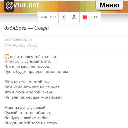
Зайка
Ты чего то? На дембель собрался?
@
vtor.net
Меню
Akhenaham
*оплатой
Akhenaham
Зато сидя дома, с нормальным графиком, оплатом и
ощутимо меньшей головной боллью
ЧАТ
ВХОД
+1
Akhenaham
Чтобы снова в какой-нить тех поддержке символы набивать.
Зайка
Похвастаться, понимаешь, нечем
дядяВова
—
Соври
Akhenaham
Ага. Нафик ваших генералов, жду, пока разрешат
увольняться.
Без категории
07-09-2022 16:12
Все сообщения мини-чата
С
оври, прошу тебя, соври,
Я так хочу услышать это.
Что я не мил, не говори.
Пусть будет правда под запретом.
Запомнить?
Хоть ничего, от этой лжи,
Нам изменить уже не сможет.
Что я любим тобой, скажи.
Печаль так сердце моё гложет.
Регистрация
Мою ты душу успокой.
Пускай, от этого обмана,
Забыли свой пароль?
Не буду я любим тобой.
Перейти на полную версию
Ничуть милей тебе не стану.