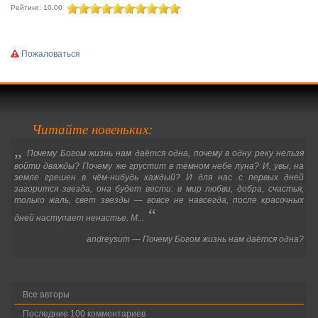
Рейтинг: 10.00
Пожаловаться
Читайте новеньких:
„
Почему Богом жизнь нам даётся одна, почему в одну реку нельзя
войти дважды? Почему же грустит в тёмном небе луна? И, увы, на
земле грешен в чём-нибудь каждый? И для нас с первых дней
загорится звезда, она будет вести: в мир любви, добра, счастья,
только жаль, свет звезды
—
вовсе не навсегда, после красочных
“
дней наступает ненастье. М...
andreysum
—
Почему Богом жизнь нам даётся одна?
Все авторы
Последние 100 комментариев