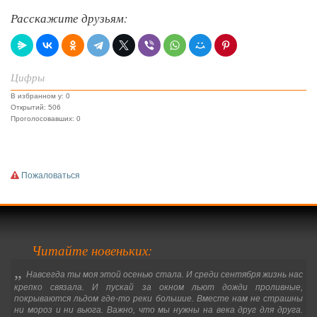
Расскажите друзьям:
Цифры
В избранном у: 0
Открытий: 506
Проголосовавших: 0
Пожаловаться
Читайте новеньких:
„
Навсегда ты моя этой осенью стала. И среди сентября жизнь нас
крепко связала. И пускай за окном льют дожди проливные,
покрываются льдом где-то реки большие. Вместе нам не страшны
ни мороз и ни вьюга. Важно, что мы нужны на века друг для друга.