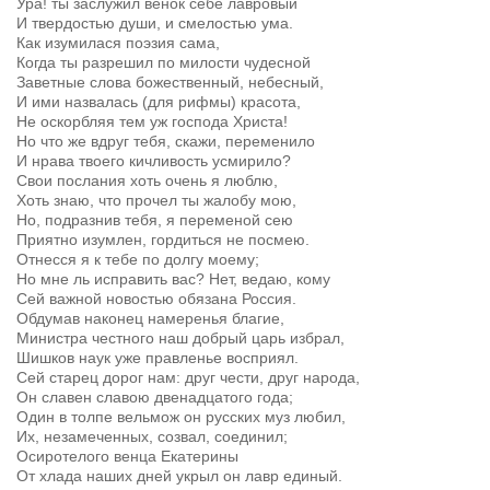
Ура! ты заслужил венок себе лавровый
И твердостью души, и смелостью ума.
Как изумилася поэзия сама,
Когда ты разрешил по милости чудесной
Заветные слова божественный, небесный,
И ими назвалась (для рифмы) красота,
Не оскорбляя тем уж господа Христа!
Но что же вдруг тебя, скажи, переменило
И нрава твоего кичливость усмирило?
Свои послания хоть очень я люблю,
Хоть знаю, что прочел ты жалобу мою,
Но, подразнив тебя, я переменой сею
Приятно изумлен, гордиться не посмею.
Отнесся я к тебе по долгу моему;
Но мне ль исправить вас? Нет, ведаю, кому
Сей важной новостью обязана Россия.
Обдумав наконец намеренья благие,
Министра честного наш добрый царь избрал,
Шишков наук уже правленье восприял.
Сей старец дорог нам: друг чести, друг народа,
Он славен славою двенадцатого года;
Один в толпе вельмож он русских муз любил,
Их, незамеченных, созвал, соединил;
Осиротелого венца Екатерины
От хлада наших дней укрыл он лавр единый.