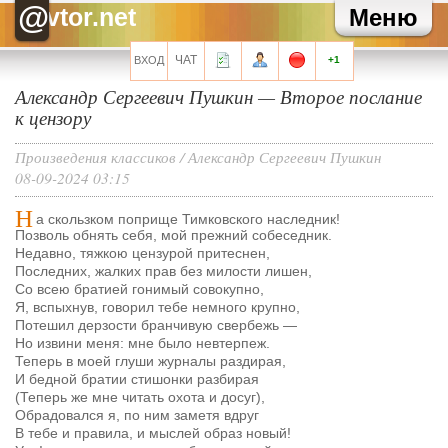
Зайка
Как там твоя карьера?
@
vtor.net
Меню
Зайка
Хаммер, привет!
Хелла Черноушева
И трехведерная клизма для профилактики
Хелла Черноушева
Художнику тоже иногда нужен окулист...
ЧАТ
ВХОД
+1
Александр Сергеевич Пушкин — Второе послание
Все сообщения мини-чата
к цензору
Произведения классиков
/
Александр Сергеевич Пушкин
08-09-2024 03:15
Запомнить?
Н
а скользком поприще Тимковского наследник!
Позволь обнять себя, мой прежний собеседник.
Недавно, тяжкою цензурой притеснен,
Последних, жалких прав без милости лишен,
Со всею братией гонимый совокупно,
Я, вспыхнув, говорил тебе немного крупно,
Регистрация
Потешил дерзости бранчивую свербежь —
Забыли свой пароль?
Но извини меня: мне было невтерпеж.
Теперь в моей глуши журналы раздирая,
Перейти на полную версию
И бедной братии стишонки разбирая
(Теперь же мне читать охота и досуг),
Обрадовался я, по ним заметя вдруг
В тебе и правила, и мыслей образ новый!