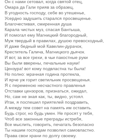
Он с нами сетовал, когда святой отец,
Омара да Гали прияв за образец,
В угодность господу, себе во утешенье,
Усердно задушить старался просвещенье.
Благочестивая, смиренная душа
Карала чистых муз, спасая Бантыша,
И помогал ему Магницкий благородный,
Муж твердый в правилах, душою превосходный,
И даже бедный мой Кавелин-дурачок,
Креститель Галича, Магницкого дьячок.
И вот, за все грехи, в чьи пакостные руки
Вы были вверены, печальные науки!
Цензура! вот кому подвластна ты была!
Но полно: мрачная година протекла,
И ярче уж горит светильник просвещенья.
Я с переменою несчастного правленья
Отставки цензоров, признаться, ожидал,
Но, сам не зная как, ты, видно, устоял.
Итак, я поспешил приятелей поздравить,
А между тем совет на память им оставить.
Будь строг, но будь умен. Не просят у тебя,
Чтоб все законные преграды истребя,
Все мыслить, говорить, печатать безопасно
Ты нашим господам позволил самовластно.
Права свои храни по долгу своему.