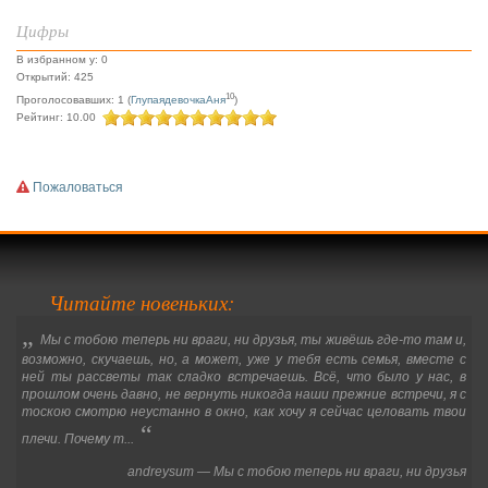
Цифры
В избранном у: 0
Открытий: 425
10
Проголосовавших: 1 (
ГлупаядевочкаАня
)
Рейтинг: 10.00
Пожаловаться
Читайте новеньких:
„
Мы с тобою теперь ни враги, ни друзья, ты живёшь где-то там и,
возможно, скучаешь, но, а может, уже у тебя есть семья, вместе с
ней ты рассветы так сладко встречаешь. Всё, что было у нас, в
прошлом очень давно, не вернуть никогда наши прежние встречи, я с
тоскою смотрю неустанно в окно, как хочу я сейчас целовать твои
“
плечи. Почему т...
andreysum
—
Мы с тобою теперь ни враги, ни друзья