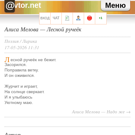
Зайка
Как там твоя карьера?
@
vtor.net
Меню
Зайка
Хаммер, привет!
Хелла Черноушева
И трехведерная клизма для профилактики
Хелла Черноушева
Художнику тоже иногда нужен окулист...
ЧАТ
ВХОД
+1
Алиса Мелова — Лесной ручеёк
Все сообщения мини-чата
Поэзия
/
Лирика
17-05-2026 11:31
Л
есной ручеёк не бежит.
Запомнить?
Засорился.
Поправила ветку.
И он оживился.
Журчит и играет,
На солнце сверкает.
Регистрация
И я улыбаюсь
Забыли свой пароль?
Уютному маю.
Перейти на полную версию
Алиса Мелова — Надо же →
Автор