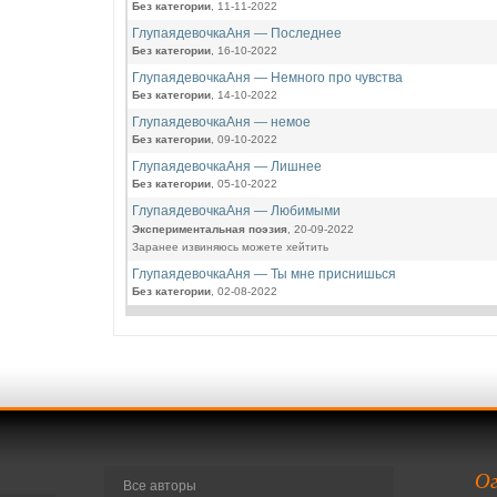
Без категории
, 11-11-2022
ГлупаядевочкаАня — Последнее
Без категории
, 16-10-2022
ГлупаядевочкаАня — Немного про чувства
Без категории
, 14-10-2022
ГлупаядевочкаАня — немое
Без категории
, 09-10-2022
ГлупаядевочкаАня — Лишнее
Без категории
, 05-10-2022
ГлупаядевочкаАня — Любимыми
Экспериментальная поэзия
, 20-09-2022
Заранее извиняюсь можете хейтить
ГлупаядевочкаАня — Ты мне приснишься
Без категории
, 02-08-2022
Ог
Все авторы