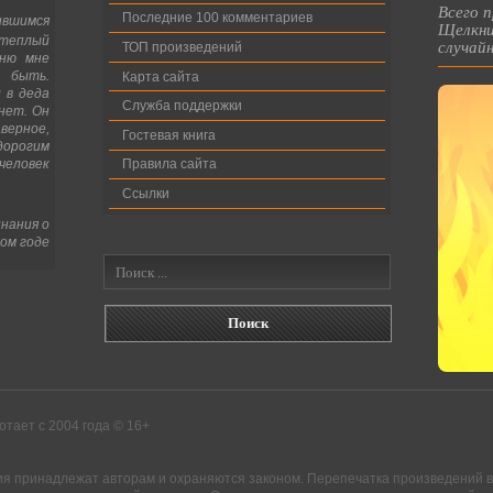
Всего п
Последние 100 комментариев
ившимся
Щелкни
теплый
случайн
ТОП произведений
мню мне
 быть.
Карта сайта
л в деда
Служба поддержки
 нет. Он
верное,
Гостевая книга
дорогим
человек
Правила сайта
Ссылки
инания о
ом годе
тает с 2004 года © 16+
ия принадлежат авторам и охраняются законом. Перепечатка произведений во