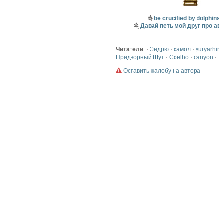
be crucified by dolphin
Давай петь мой друг про а
Читатели
: ·
Эндрю
·
самол
·
yuryarhi
Придворный Шут
·
Coelho
·
canyon
·
Оставить жалобу на автора