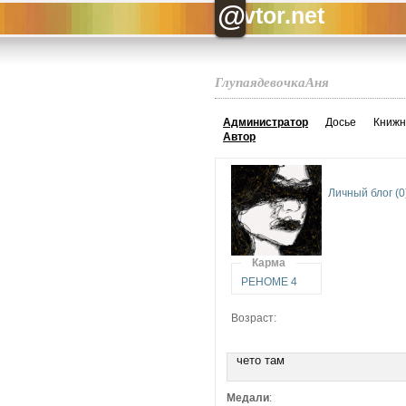
@
vtor.net
ГлупаядевочкаАня
Администратор
Досье
Книжн
Автор
Личный блог (0
Карма
РЕНОМЕ 4
Возраст:
чето там
Медали
: