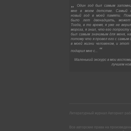
„
Один год был самым запомн
мне в моем детстве. Самый 
новый год в моей памяти. По
было лет двенадцать, может
Тогда, в то время, я уже не вери
мороза, я знал, что его попросту
был самым значимым для меня, на
потому что я провел его с самым 
в моей жизни человеком, и этот 
“
подарил мне с...
Маленький экскурс в мои воспом
лучшем нов
Литературный журнал Авторнет рабо
Все авторские права на произведен