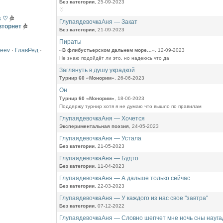
Без категории
, 25-09-2023
⁠♡
s ♡
ГлупаядевочкаАня — Закат
вторнет
Без категории
, 21-09-2023
Пираты
reev
·
ГлавРед
·
«В флибустьерском дальнем море…»
, 12-09-2023
Не знаю подойдёт ли это, но надеюсь что да
Заглянуть в душу украдкой
Турнир 60 «Монорим»
, 26-06-2023
Он
Турнир 60 «Монорим»
, 18-06-2023
Поддержу турнир хотя я не думаю что вышло по правилам
ГлупаядевочкаАня — Хочется
Экспериментальная поэзия
, 24-05-2023
ГлупаядевочкаАня — Устала
Без категории
, 21-05-2023
ГлупаядевочкаАня — Будто
Без категории
, 11-04-2023
ГлупаядевочкаАня — А дальше только сейчас
Без категории
, 22-03-2023
ГлупаядевочкаАня — У каждого из нас свое "завтра"
Без категории
, 07-12-2022
ГлупаядевочкаАня — Словно шепчет мне ночь сны наугад