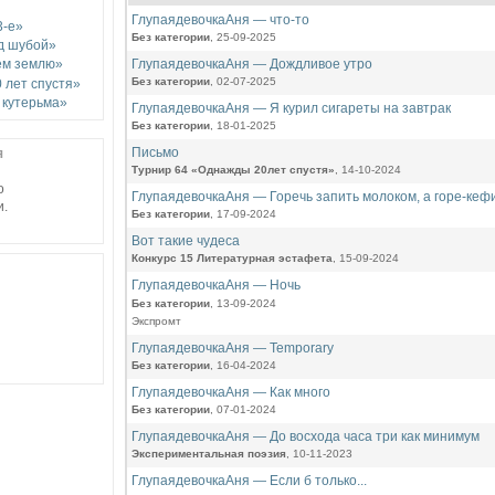
ГлупаядевочкаАня — что-то
3-е»
Без категории
, 25-09-2025
д шубой»
ГлупаядевочкаАня — Дождливое утро
ем землю»
Без категории
, 02-07-2025
 лет спустя»
 кутерьма»
ГлупаядевочкаАня — Я курил сигареты на завтрак
Без категории
, 18-01-2025
Письмо
я
Турнир 64 «Однажды 20лет спустя»
, 14-10-2024
о
ГлупаядевочкаАня — Горечь запить молоком, а горе-кеф
и.
Без категории
, 17-09-2024
Вот такие чудеса
Конкурс 15 Литературная эстафета
, 15-09-2024
ГлупаядевочкаАня — Ночь
Без категории
, 13-09-2024
Экспромт
ГлупаядевочкаАня — Temporary
Без категории
, 16-04-2024
ГлупаядевочкаАня — Как много
Без категории
, 07-01-2024
ГлупаядевочкаАня — До восхода часа три как минимум
Экспериментальная поэзия
, 10-11-2023
ГлупаядевочкаАня — Если б только...