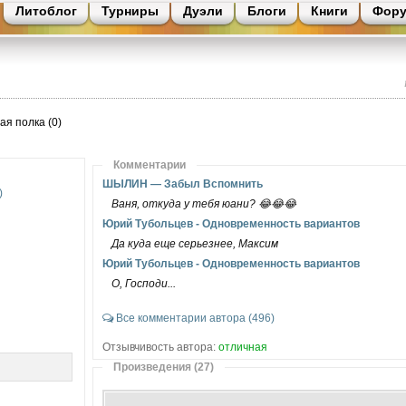
Литоблог
Турниры
Дуэли
Блоги
Книги
Фор
ая полка (0)
Комментарии
ШЫЛИН — Забыл Вспомнить
)
Ваня, откуда у тебя юани? 😂😂😂
Юрий Тубольцев - Одновременность вариантов
Да куда еще серьезнее, Максим
Юрий Тубольцев - Одновременность вариантов
О, Господи...
Все комментарии автора (496)
Отзывчивость автора:
отличная
Произведения (27)