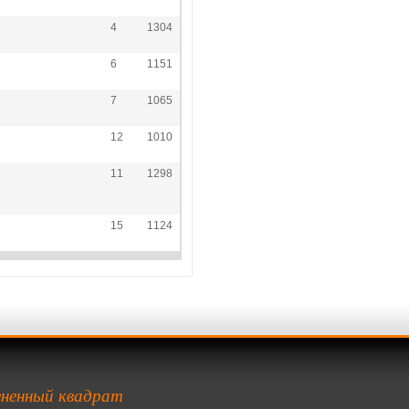
4
1304
6
1151
7
1065
12
1010
11
1298
15
1124
ненный квадрат