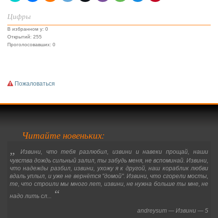
Цифры
В избранном у: 0
Открытий: 255
Проголосовавших: 0
Пожаловаться
Читайте новеньких:
„
Извини, что тебя разлюбил, извини и навеки прощай, наши
чувства дождь сильный залил, ты забудь меня, не вспоминай. Извини,
что надежды разбил, извини, ухожу я к другой, наш кораблик любви
вдаль уплыл, и уже не вернётся "домой". Извини, что сгорели мосты,
те, что строили мы много лет, извини, не нужна больше ты мне, не
“
надо лить сл...
andreysum
—
Извини
—
5