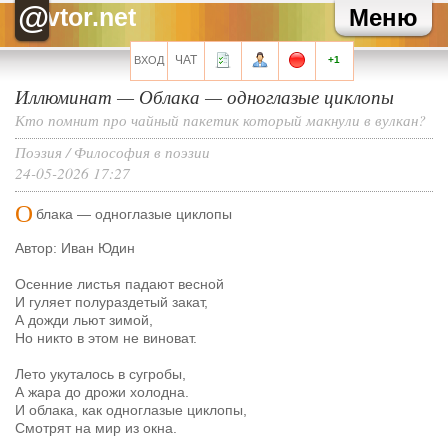
Зайка
Как там твоя карьера?
@
vtor.net
Меню
Зайка
Хаммер, привет!
Хелла Черноушева
И трехведерная клизма для профилактики
Хелла Черноушева
Художнику тоже иногда нужен окулист...
ЧАТ
ВХОД
+1
Иллюминат
—
Облака — одноглазые циклопы
Все сообщения мини-чата
Кто помнит про чайный пакетик который макнули в вулкан?
Поэзия
/
Философия в поэзии
24-05-2026 17:27
Запомнить?
О
блака — одноглазые циклопы
Автор: Иван Юдин
Осенние листья падают весной
И гуляет полураздетый закат,
Регистрация
А дожди льют зимой,
Забыли свой пароль?
Но никто в этом не виноват.
Перейти на полную версию
Лето укуталось в сугробы,
А жара до дрожи холодна.
И облака, как одноглазые циклопы,
Смотрят на мир из окна.