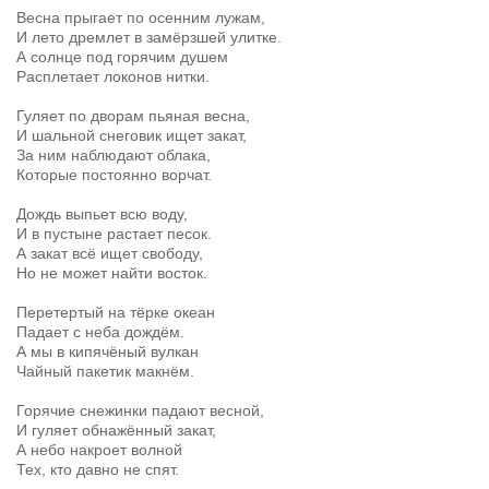
Весна прыгает по осенним лужам,
И лето дремлет в замёрзшей улитке.
А солнце под горячим душем
Расплетает локонов нитки.
Гуляет по дворам пьяная весна,
И шальной снеговик ищет закат,
За ним наблюдают облака,
Которые постоянно ворчат.
Дождь выпьет всю воду,
И в пустыне растает песок.
А закат всё ищет свободу,
Но не может найти восток.
Перетертый на тёрке океан
Падает с неба дождём.
А мы в кипячёный вулкан
Чайный пакетик макнём.
Горячие снежинки падают весной,
И гуляет обнажённый закат,
А небо накроет волной
Тех, кто давно не спят.