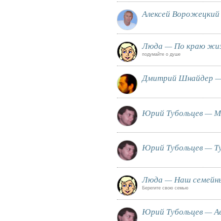
Алексей Ворожецкий
Люда — По краю жи
подумайте о душе
Дмитрий Шнайдер — 
Юрий Тубольцев — М
Юрий Тубольцев — Ту
Люда — Наш семейны
Берегите свою семью
Юрий Тубольцев — Ав