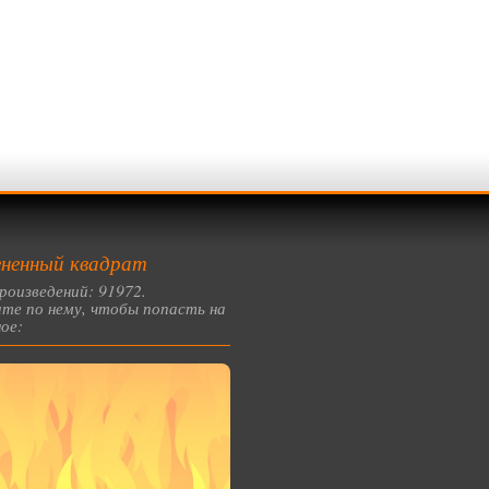
ненный квадрат
роизведений: 91972.
те по нему, чтобы попасть на
ое: