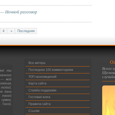
 — Ночной разговор
4
»
Последняя
Ог
Все авторы
Всего п
Последние 100 комментариев
 моё ты
Щелкни
нечного
случайн
ТОП произведений
—
мой
глядная,
Карта сайта
 тобой,
Служба поддержки
не дана
 твоей
Гостевая книга
 сумею,
 Такой,
Правила сайта
Ссылки