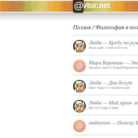
@
vtor.net
Поэзия
/
Философия в по
Люда — Бреду по ру
Жизнь идёт, а небо всё то же
Мира Картина — Эпи
Эпичные строки о Второй Мировой в
Люда — Дни бегут
Закат. Радость о прожитом дне.
Люда — Мой храм- м
Для чего ходят в храм
andreysum — Почему 