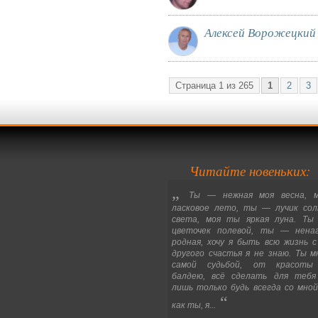
Алексей Ворожецкий
Страница 1 из 265
1
2
3
Читайте новеньких:
„
Ты
—
нежная моя весна,
ласковое лето, ты
—
лучик сол
света, моя ты яркая луна. Ты
цветочек полевой, ты
—
нена
родная, хочу я быть всю жизнь с
другого счастья я не знаю. Ты м
самой судьбой, от красоты
балдею, всё сделать для тебя
лишь только будь всегда со мной.
“
как ты, я...