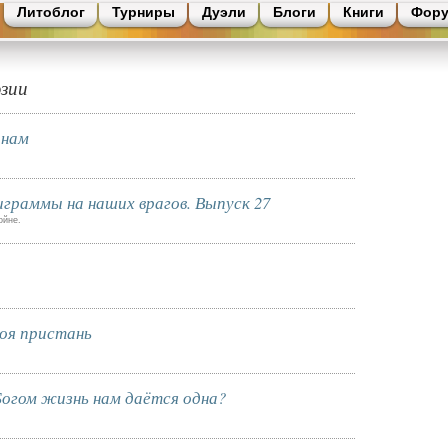
Литоблог
Турниры
Дуэли
Блоги
Книги
Фор
эзии
инам
граммы на наших врагов. Выпуск 27
ойне.
оя пристань
Богом жизнь нам даётся одна?