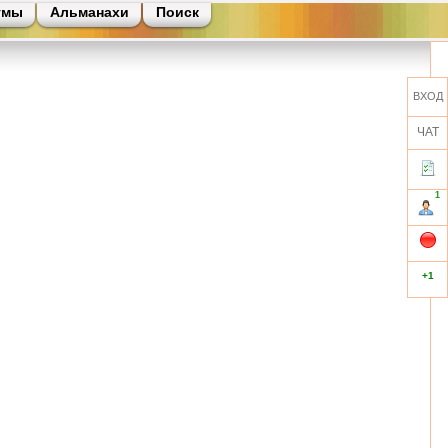
умы
Альманахи
Поиск
ВХОД
ЧАТ
1
+1