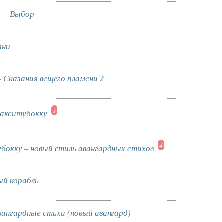
 — Выбор
зни
Сказания вещего пламени 2
1
акситубокку
4
бокку – новый стиль авангардных стихов
й корабль
ангардные стихи (новый авангард)