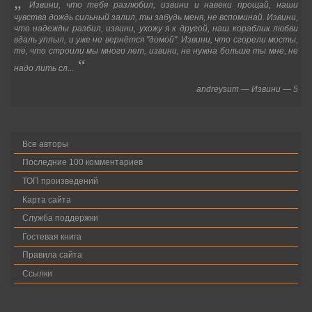
„
Извини, что тебя разлюбил, извини и навеки прощай, наши
чувства дождь сильный залил, ты забудь меня, не вспоминай. Извини,
что надежды разбил, извини, ухожу я к другой, наш кораблик любви
вдаль уплыл, и уже не вернётся "домой". Извини, что сгорели мосты,
те, что строили мы много лет, извини, не нужна больше ты мне, не
“
надо лить сл...
andreysum
—
Извини
—
5
Все авторы
Последние 100 комментариев
ТОП произведений
Карта сайта
Служба поддержки
Гостевая книга
Правила сайта
Ссылки