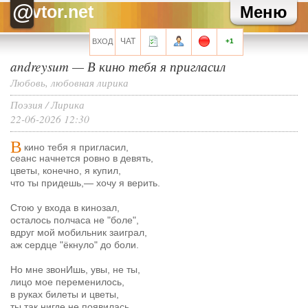
Зайка
Как там твоя карьера?
@
vtor.net
Меню
Зайка
Хаммер, привет!
Хелла Черноушева
И трехведерная клизма для профилактики
Хелла Черноушева
Художнику тоже иногда нужен окулист...
ЧАТ
ВХОД
+1
andreysum
—
В кино тебя я пригласил
Все сообщения мини-чата
Любовь, любовная лирика
Поэзия
/
Лирика
22-06-2026 12:30
Запомнить?
В
кино тебя я пригласил,
сеанс начнется ровно в девять,
цветы, конечно, я купил,
что ты придешь,
—
хочу я верить.
Стою у входа в кинозал,
Регистрация
осталось полчаса не "боле",
Забыли свой пароль?
вдруг мой мобильник заиграл,
аж сердце "ёкнуло" до боли.
Перейти на полную версию
Но мне звонИшь, увы, не ты,
лицо мое переменилось,
в руках билеты и цветы,
ты так нигде не появилась.