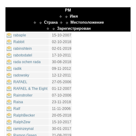
PM
Имя
Страна
Местоположение
Зарегистрирован
rabaple
15-10-2007
Rabbit
02-10-2018
rabinshtein
02-01-2019
rabotodatel
17-10-2011
rada ochen rada
30-08-2018
radik
09-11-2012
radowsky
12-12-2011
RAFAEL
27-05-2006
RAFAEL & The Eight
01-12-2007
Rainstroller
07-10-2006
Raisa
23-11-2018
Ralf
11-11-2006
RalphBecker
20-05-2018
RalphZew
15-10-2017
raminzeynal
30-01-2017
Ramon Green
21-08-2019