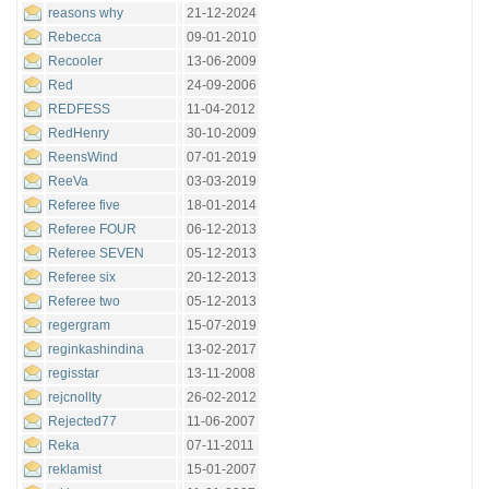
reasons why
21-12-2024
Rebecca
09-01-2010
Recooler
13-06-2009
Red
24-09-2006
REDFESS
11-04-2012
RedHenry
30-10-2009
ReensWind
07-01-2019
ReeVa
03-03-2019
Referee five
18-01-2014
Referee FOUR
06-12-2013
Referee SEVEN
05-12-2013
Referee six
20-12-2013
Referee two
05-12-2013
regergram
15-07-2019
reginkashindina
13-02-2017
regisstar
13-11-2008
rejcnollty
26-02-2012
Rejected77
11-06-2007
Reka
07-11-2011
reklamist
15-01-2007