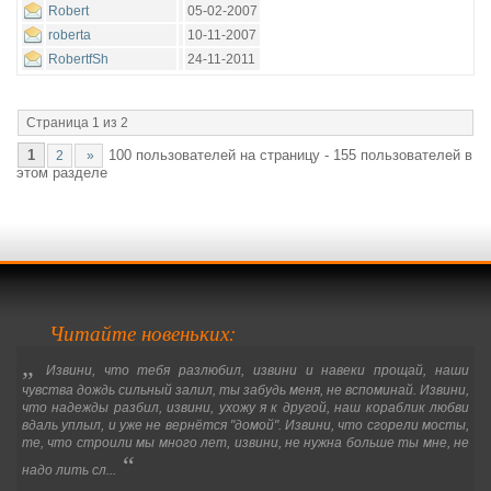
Robert
05-02-2007
roberta
10-11-2007
RobertfSh
24-11-2011
Страница 1 из 2
1
100 пользователей на страницу - 155 пользователей в
2
»
этом разделе
Читайте новеньких:
„
Извини, что тебя разлюбил, извини и навеки прощай, наши
чувства дождь сильный залил, ты забудь меня, не вспоминай. Извини,
что надежды разбил, извини, ухожу я к другой, наш кораблик любви
вдаль уплыл, и уже не вернётся "домой". Извини, что сгорели мосты,
те, что строили мы много лет, извини, не нужна больше ты мне, не
“
надо лить сл...