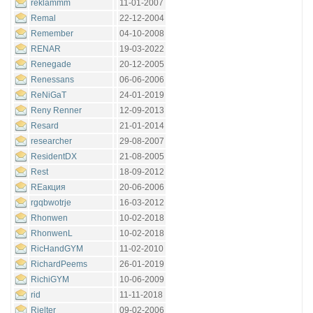
reklammm
11-01-2007
Remal
22-12-2004
Remember
04-10-2008
RENAR
19-03-2022
Renegade
20-12-2005
Renessans
06-06-2006
ReNiGaT
24-01-2019
Reny Renner
12-09-2013
Resard
21-01-2014
researcher
29-08-2007
ResidentDX
21-08-2005
Rest
18-09-2012
REакция
20-06-2006
rgqbwotrje
16-03-2012
Rhonwen
10-02-2018
RhonwenL
10-02-2018
RicHandGYM
11-02-2010
RichardPeems
26-01-2019
RichiGYM
10-06-2009
rid
11-11-2018
Rielter
09-02-2006