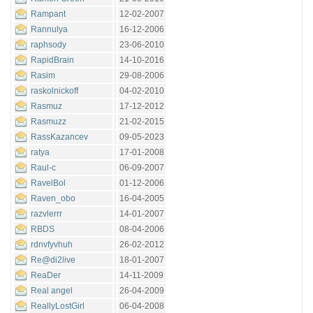
Rampant
12-02-2007
Rannulya
16-12-2006
raphsody
23-06-2010
RapidBrain
14-10-2016
Rasim
29-08-2006
raskolnickoff
04-02-2010
Rasmuz
17-12-2012
Rasmuzz
21-02-2015
RassKazancev
09-05-2023
ratya
17-01-2008
Raul-c
06-09-2007
RavelBol
01-12-2006
Raven_obo
16-04-2005
razvlerrr
14-01-2007
RBDS
08-04-2006
rdnvfyvhuh
26-02-2012
Re@di2live
18-01-2007
ReaDer
14-11-2009
Real angel
26-04-2009
ReallyLostGirl
06-04-2008