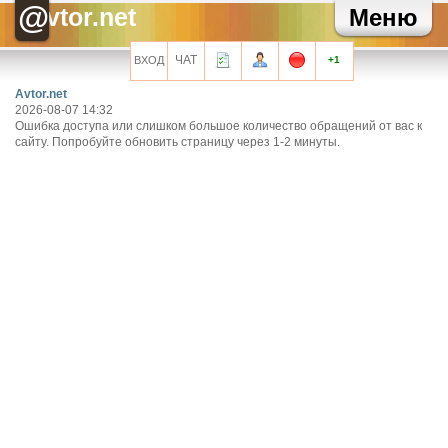
@
Хелла Черноушева
Художнику тоже иногда нужен окулист...
vtor.net
Меню
Сарочка Кисова
Художник так видит. Почему к черному квадрату не
претензий? Даная всяко красивей!
ЧАТ
ВХОД
+1
Все сообщения мини-чата
Avtor.net
2026-08-07 14:32
Ошибка доступа или слишком большое количество обращений от вас к
сайту. Попробуйте обновить страницу через 1-2 минуты.
Запомнить?
Регистрация
Забыли свой пароль?
Перейти на полную версию