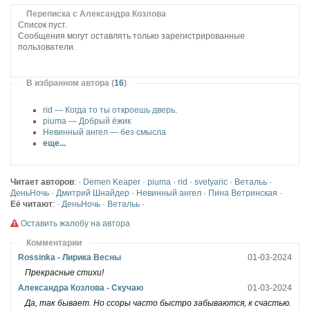
Переписка с Александра Козлова
Список пуст.
Сообщения могут оставлять только зарегистрированные
пользователи.
В избранном автора (
16
)
rid — Когда то ты откроешь дверь.
piuma — Добрый ёжик
Невинный ангел — без смысла
еще...
Читает авторов
: ·
Demen Keaper
·
piuma
·
rid
·
svetyaric
·
Ветальь
·
ДеньНочь
·
Дмитрий Шнайдер
·
Невинный ангел
·
Пина Ветринская
·
Её читают
: ·
ДеньНочь
·
Ветальь
·
Оставить жалобу на автора
Комментарии
Rossinka - Лирика Весны
01-03-2024
Прекрасные стихи!
Александра Козлова - Скучаю
01-03-2024
Да, так бывает. Но ссоры часто быстро забываются, к счастью.