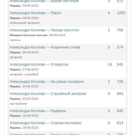
Александра Козлова — Время сентября
0
615
Лирика
, 10-09-2023
Александра Козлова — Пират
4
1285
Лирика
, 09-09-2023
небольшой экспромт
Александра Козлова — Проще простого
2
768
Юмористическая поэзия
, 08-09-2023
смеюсь
Александра Козлова — Искренние слова
0
574
Лирика
, 08-09-2023
экспромт
Александра Козлова — О пиратах
14
940
Лирика
, 07-09-2023
экспромт, с улыбкой
Александра Козлова — На улице пасмурно
2
726
Лирика
, 30-08-2023
Александра Козлова — Случайный экспромт
0
684
Лирика
, 23-08-2023
настроение
Александра Козлова — Надеюсь
0
645
Лирика
, 19-08-2023
Александра Козлова — Совсем несложно
0
614
Лирика
, 19-08-2023