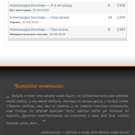
Александра Козлова — А я не грущу
6
1306
Без категории
, 20-09-2020
Александра Козлова — Наш вечер
34
1356
Лирика
, 20-09-2020
Александра Козлова — Про осень
8
1365
Юмористическая поэзия
, 20-09-2020
Читайте новеньких:
„
Забудь о том, что между нами было, не будем никогда уже вдвоём,
тебя любил, и ты меня любила, теперь по жизни врозь с тобой идём.
Сберечь любовь, увы, мы не сумели, и не сумели счастье сохранить,
нам птицы по утрам красиво пели, цветы тебе уж больше не
дарить. Другого повстречаешь на планете, и мне, дай Бог, найти
“
любовь свою, вот ...
andreysum — Забудь о том, что между нами было