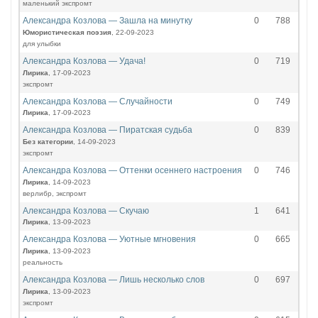
маленький экспромт
Александра Козлова — Зашла на минутку
0
788
Юмористическая поэзия
, 22-09-2023
для улыбки
Александра Козлова — Удача!
0
719
Лирика
, 17-09-2023
экспромт
Александра Козлова — Случайности
0
749
Лирика
, 17-09-2023
Александра Козлова — Пиратская судьба
0
839
Без категории
, 14-09-2023
экспромт
Александра Козлова — Оттенки осеннего настроения
0
746
Лирика
, 14-09-2023
верлибр, экспромт
Александра Козлова — Скучаю
1
641
Лирика
, 13-09-2023
Александра Козлова — Уютные мгновения
0
665
Лирика
, 13-09-2023
реальность
Александра Козлова — Лишь несколько слов
0
697
Лирика
, 13-09-2023
экспромт