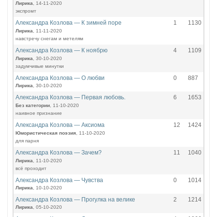
Лирика
, 14-11-2020
экспромт
Александра Козлова — К зимней поре
1
1130
Лирика
, 11-11-2020
навстречу снегам и метелям
Александра Козлова — К ноябрю
4
1109
Лирика
, 30-10-2020
задумчивые минутки
Александра Козлова — О любви
0
887
Лирика
, 30-10-2020
Александра Козлова — Первая любовь.
6
1653
Без категории
, 11-10-2020
наивное признание
Александра Козлова — Аксиома
12
1424
Юмористическая поэзия
, 11-10-2020
для парня
Александра Козлова — Зачем?
11
1040
Лирика
, 11-10-2020
всё проходит
Александра Козлова — Чувства
0
1014
Лирика
, 10-10-2020
Александра Козлова — Прогулка на велике
2
1214
Лирика
, 05-10-2020