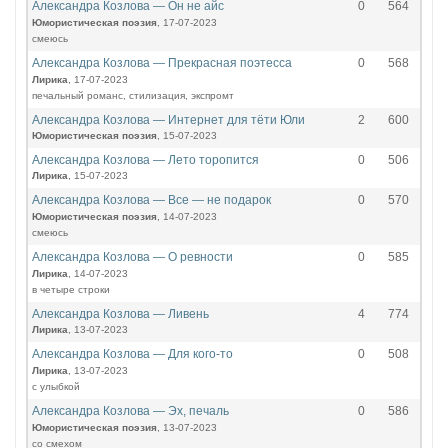
Александра Козлова — Он не айс
0
564
Юмористическая поэзия
, 17-07-2023
смеюсь
Александра Козлова — Прекрасная поэтесса
0
568
Лирика
, 17-07-2023
печальный романс, стилизация, экспромт
Александра Козлова — Интернет для тёти Юли
2
600
Юмористическая поэзия
, 15-07-2023
Александра Козлова — Лето торопится
0
506
Лирика
, 15-07-2023
Александра Козлова — Все — не подарок
0
570
Юмористическая поэзия
, 14-07-2023
смеюсь
Александра Козлова — О ревности
0
585
Лирика
, 14-07-2023
в четыре строки
Александра Козлова — Ливень
4
774
Лирика
, 13-07-2023
Александра Козлова — Для кого-то
0
508
Лирика
, 13-07-2023
с улыбкой
Александра Козлова — Эх, печаль
0
586
Юмористическая поэзия
, 13-07-2023
со смехом