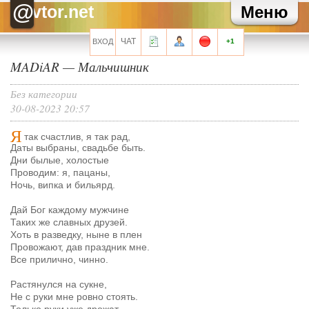
ГлупаядевочкаАня
Хэппи бездей, кофеек
@
vtor.net
Меню
Головной убор
с днем рождения, Полина!
Головной убор
обычно я всегда все путаю, но ведь сегодня же у Кофе
день рождения?
ЧАТ
ВХОД
+1
Головной убор
табудын-табудын
MADiAR
—
Мальчишник
Придворный Шут
Без привет!!!
Все сообщения мини-чата
Без категории
30-08-2023 20:57
Я
так счастлив, я так рад,
Даты выбраны, свадьбе быть.
Дни былые, холостые
Запомнить?
Проводим: я, пацаны,
Ночь, випка и бильярд.
Дай Бог каждому мужчине
Таких же славных друзей.
Регистрация
Хоть в разведку, ныне в плен
Провожают, дав праздник мне.
Забыли свой пароль?
Все прилично, чинно.
Перейти на полную версию
Растянулся на сукне,
Не с руки мне ровно стоять.