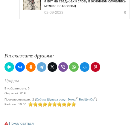
а вот на свадьбах к слову в основном случались
мелкие потасовки)
02-09-2023
0
Расскажите друзьям:
Цифры
В избранном у: 0
Открытий: 819
10
10
Проголосовавших: 2 (
Собаку Шульца зовут Эмма
БезШутОк
)
Рейтинг: 10.00
Пожаловаться