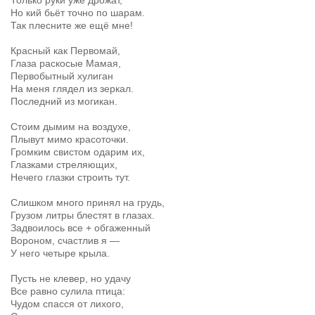
Только руки уже дрожат,
Но кий бьёт точно по шарам.
Так плесните же ещё мне!
Красный как Первомай,
Глаза раскосые Мамая,
Первобытный хулиган
На меня глядел из зеркал.
Последний из могикан.
Стоим дымим на воздухе,
Плывут мимо красоточки.
Громким свистом одарим их,
Глазками стреляющих,
Нечего глазки строить тут.
Слишком много принял на грудь,
Грузом литры блестят в глазах.
Задвоилось все + обгаженный
Вороном, счастлив я
—
У него четыре крыла.
Пусть не клевер, но удачу
Все равно сулила птица:
Чудом спасся от лихого,