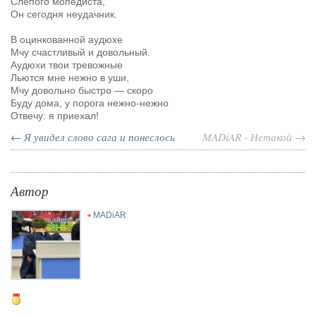
Слепого мопедиста,
Он сегодня неудачник.
В оцинкованной аудюхе
Мчу счастливый и довольный.
Аудюхи твои тревожные
Льются мне нежно в уши,
Мчу довольно быстро — скоро
Буду дома, у порога нежно-нежно
Отвечу: я приехал!
← Я увидел слово сага и понеслось
MADiAR - Нетакой →
Автор
MADiAR