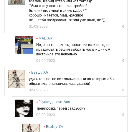
времён, Фарид Аттар или чот такое)):
""был сын у шаха тополя стройней
был лик его луной в силке кудрей""
хорошо читается, Мад, красиво!
пс — тебя поздравлять чтоли уже надо, не?))
01-09-2023
0
MADiAR
Не, я не тороплюсь, просто из всех поводов
праздновать решил выбрать мальчишник. А
восточное это невольно
01-09-2023
0
БезШутОк
удивительно, но все мальчишники на которых я был
обязательно заканчивались дракой)
02-09-2023
0
ГлупаядевочкаАня
Тренировка перед свадьбой?
02-09-2023
0
БезШутОк