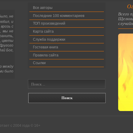
Ог
Все авторы
Всего п
Последние 100 комментариев
было, не
Щелкни
юбил, и
случайн
ТОП произведений
врозь с
, мы не
Карта сайта
ранить,
Служба поддержки
, цветы
ругого
Гостевая книга
дай Бог,
Правила сайта
Ссылки
о между
ми было
тает с 2004 года © 16+