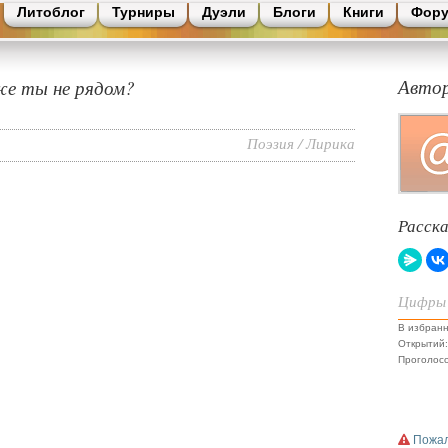
Литоблог
Турниры
Дуэли
Блоги
Книги
Фор
же ты не рядом?
Авто
Поэзия
/
Лирика
Расск
Цифры
В избранн
Открытий:
Проголосо
Пожал