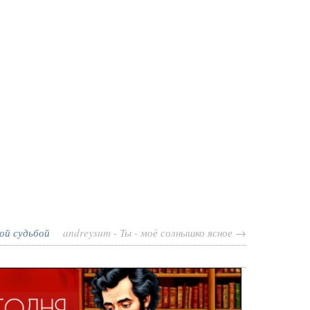
ой судьбой
andreysum - Ты - моё солнышко ясное →