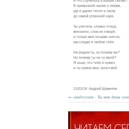
И что случилось в нашей сказке?
В привычной сказке о любви,
где я дарил тепло и ласку
до самой утренней зари.
Ты улетела, словно птица,
внезапно, слов не говоря,
и только мне ночами снится,
как сладко я люблю тебя.
Не рядом ты, ну почему же?
Ну почему ты не со мной?
Я знаю, что тебе я нужен,
и ты нужна мне, ангел мой.
11/02/18. Андрей Шумилов
← andreysum - Ты мне дана сам