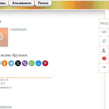
умы
Альманахи
Поиск
р
ВХОД
andreysum
ЧАТ
ажите друзьям:
+1
ом у: 0
 271
вавших: 0
оваться