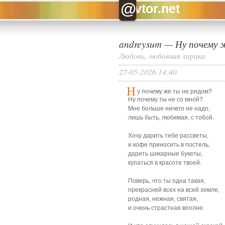
@
vtor.net
andreysum
—
Ну почему 
Любовь, любовная лирика
27-05-2026 14:40
Н
у почему же ты не рядом?
Ну почему ты не со мной?
Мне больше ничего не надо,
лишь быть, любимая, с тобой.
Хочу дарить тебе рассветы,
и кофе приносить в постель,
дарить шикарные букеты,
купаться в красоте твоей.
Поверь, что ты одна такая,
прекрасней всех на всей земле,
родная, нежная, святая,
и очень страстная вполне.