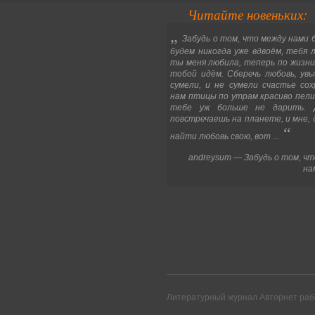
Читайте новеньких:
„
Забудь о том, что между нами 
будем никогда уже вдвоём, тебя л
ты меня любила, теперь по жизни 
тобой идём. Сберечь любовь, увы
сумели, и не сумели счастье сох
нам птицы по утрам красиво пели
тебе уж больше не дарить. Д
повстречаешь на планете, и мне, 
“
найти любовь свою, вот ...
andreysum — Забудь о том, чт
на
Литературный журнал Авторнет рабо