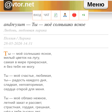
Зайка
Как там твоя карьера?
@
vtor.net
Меню
Зайка
Хаммер, привет!
Хелла Черноушева
И трехведерная клизма для профилактики
Хелла Черноушева
Художнику тоже иногда нужен окулист...
ЧАТ
ВХОД
+1
andreysum
—
Ты
—
моё солнышко ясное
Все сообщения мини-чата
Любовь, любовная лирика
Поэзия
/
Лирика
28-05-2026 14:31
Запомнить?
Т
ы — моё солнышко ясное,
милый цветок на лугу,
самая в мире прекрасная,
я без тебя не могу.
Ты — моё счастье, любимая,
Регистрация
ты
—
радость каждого дня,
Забыли свой пароль?
сладкая, неповторимая,
сердце открой для меня.
Перейти на полную версию
Ты — моё облако нежное,
летний закат и рассвет,
страстная, гордая, грешная,
шёл к тебе тысячу лет.