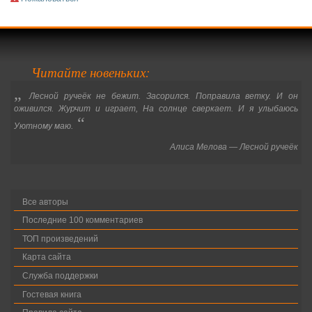
Читайте новеньких:
„
Лесной ручеёк не бежит. Засорился. Поправила ветку. И он
оживился. Журчит и играет, На солнце сверкает. И я улыбаюсь
“
Уютному маю.
Алиса Мелова — Лесной ручеёк
Все авторы
Последние 100 комментариев
ТОП произведений
Карта сайта
Служба поддержки
Гостевая книга