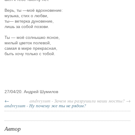
Верь, ты
—
моё вдохновение:
музыка, стих о любви,
ты
—
ветерка дуновение,
лишь за собой позови.
Ты — моё солнышко ясное,
милый цветок полевой,
самая в мире прекрасная,
быть хочу только с тобой.
27/04/20. Андрей Шумилов
←
andreysum - Зачем мы разрушили наши мосты? →
andreysum - Ну почему же ты не рядом?
Автор