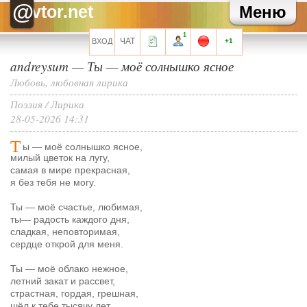
@
Хелла Черноушева
Художнику тоже иногда нужен окулист...
vtor.net
Меню
Сарочка Кисова
Художник так видит. Почему к черному квадрату не
претензий? Даная всяко красивей!
1
ЧАТ
ВХОД
+1
Все сообщения мини-чата
andreysum
—
Ты
—
моё солнышко ясное
Любовь, любовная лирика
Поэзия
/
Лирика
28-05-2026 14:31
Запомнить?
Т
ы — моё солнышко ясное,
милый цветок на лугу,
самая в мире прекрасная,
я без тебя не могу.
Регистрация
Ты — моё счастье, любимая,
Забыли свой пароль?
ты
—
радость каждого дня,
сладкая, неповторимая,
Перейти на полную версию
сердце открой для меня.
Ты — моё облако нежное,
летний закат и рассвет,
страстная, гордая, грешная,
шёл к тебе тысячу лет.