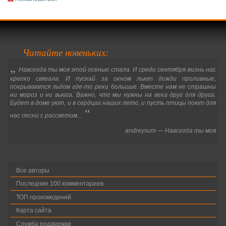
Читайте новеньких:
„
Навсегда ты моя этой осенью стала. И среди сентября жизнь нас
крепко связала. И пускай за окном льют дожди проливные,
покрываются льдом где-то реки большие. Вместе нам не страшны
ни мороз и ни вьюга. Важно, что мы нужны на века друг для друга.
Будет в доме уют, и в сердцах наших лето, и пусть птицы поют для
“
нас песни с рассветом...
andreysum
—
Навсегда ты моя
Все авторы
Последние 100 комментариев
ТОП произведений
Карта сайта
Служба поддержки