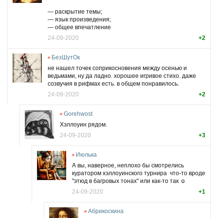
— раскрытие темы;
— язык произведения;
— общее впечатление
24-09-2020
+2
БезШутОк
не нашел точек соприкосновения между осенью и
ведьмами, ну да ладно. хорошее игривое стихо. даже
созвучия в рифмах есть. в общем понравилось.
24-09-2020
+2
Gorehwost
Хэллоуин рядом.
24-09-2020
+3
Июлька
А вы, наверное, неплохо бы смотрелись
куратором хэллоуинского турнира
что-то вроде
"этюд в багровых тонах" или как-то так ☺️
24-09-2020
+1
Абрикоскина