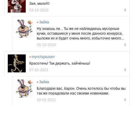
Зая, мало!©
03-10-2020
0
Зайка
Ну знаешь ли... Ты же не наблюдаешь мусорные
кучки, оставшиеся у меня после данного конкурса,
выложи их и будет очень много, избыточно много...
05-10-2020
0
mynchgausen
Красотень! Так держать, зайчёныш!
07-01-2021
0
Зайка
Благодарю вас, барон. Очень хотелось бы чтобы вы
так же порадовали нас своими новинками.
19-02-2021
0