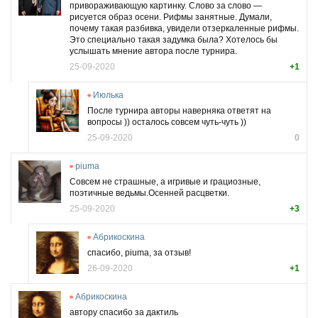
привораживающую картинку. Слово за слово —
рисуется образ осени. Рифмы занятные. Думали,
почему такая разбивка, увидели отзеркаленные рифмы.
Это специально такая задумка была? Хотелось бы
услышать мнение автора после турнира.
25-09-2020
+1
Июлька
После турнира авторы наверняка ответят на
вопросы )) осталось совсем чуть-чуть ))
25-09-2020
0
piuma
Совсем не страшные, а игривые и грациозные,
поэтичные ведьмы.Осенней расцветки.
25-09-2020
+3
Абрикоскина
спасибо, piuma, за отзыв!
26-09-2020
+1
Абрикоскина
автору спасибо за дактиль