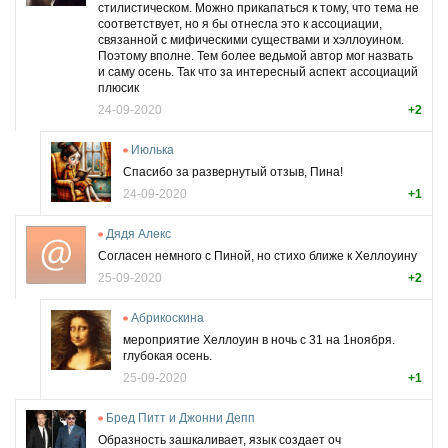
стилистическом. Можно прикапаться к тому, что тема не
соответствует, но я бы отнесла это к ассоциации,
связанной с мифическими существами и хэллоуином.
Поэтому вполне. Тем более ведьмой автор мог назвать
и саму осень. Так что за интересный аспект ассоциаций
плюсик
24-09-2020
+2
Июлька
Спасибо за развернутый отзыв, Пина!
24-09-2020
+1
Дядя Алекс
Согласен немного с Пиной, но стихо ближе к Хеллоуину
25-09-2020
+2
Абрикоскина
мероприятие Хеллоуин в ночь с 31 на 1ноября.
глубокая осень.
25-09-2020
+1
Бред Питт и Джонни Депп
Образность зашкаливает, язык создает оч