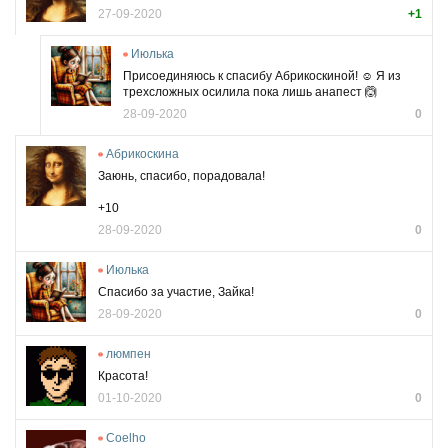
27-09-2020
+1
Июлька
Присоединяюсь к спасибу Абрикоскиной! ☺️ Я из
трехсложных осилила пока лишь анапест 🙆
28-09-2020
0
Абрикоскина
Заюнь, спасибо, порадовала!
+10
28-09-2020
0
Июлька
Спасибо за участие, Зайка!
28-09-2020
0
люмпен
Красота!
01-10-2020
0
Coelho