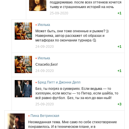
поддерживаю. после всех оттенков хочется
тыкву и страшненьких историй на ночь
25-09-2020
+1
Июлька
Может быть, они тоже огненные и рыжие? ))
Наверняка, автор расскажет об образах и
метафорах по окончании турнира 🤔
24-09-2020
+1
Июлька
Спасибо,Без!
24-09-2020
+1
Бред Питт и Джонни Депп
Без, ты погряз в суевериях. Если ведьма — то
хэллоуин, если мосты — то Питер, если шайба, то
всё равно футбол.
Без, ты за-кол-до-ван-ный!
25-09-2020
+3
Пина Ветринская
Неожиданная тема. Мне само по себе стихотворение
понравилось. И в техническом плане, и в