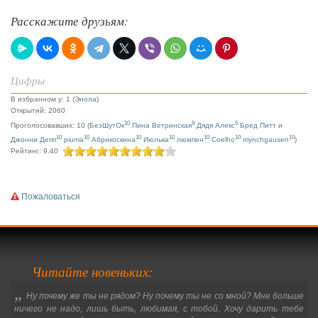
Расскажите друзьям:
Цифры
В избранном у: 1 (
Энола
)
Открытий: 2060
10
9
5
Проголосовавших: 10 (
БезШутОк
Пина Ветринская
Дядя Алекс
Бред Питт и
10
10
10
10
10
10
10
Джонни Депп
piuma
Абрикоскина
Июлька
люмпен
Coelho
mynchgausen
)
Рейтинг: 9.40
Пожаловаться
Читайте новеньких:
„
Ну почему же ты не рядом? Ну почему ты не со мной? Мне больше
ничего не надо, лишь быть, любимая, с тобой. Хочу дарить тебе