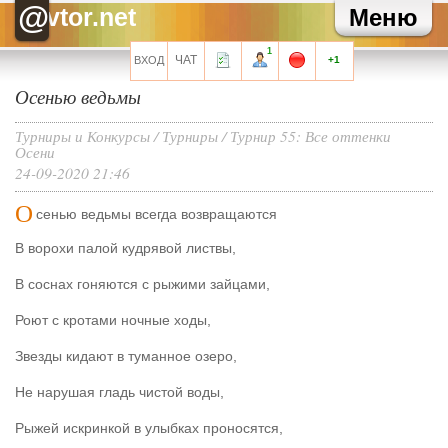
Зайка
Как там твоя карьера?
@
vtor.net
Меню
Зайка
Хаммер, привет!
Хелла Черноушева
И трехведерная клизма для профилактики
1
Хелла Черноушева
Художнику тоже иногда нужен окулист...
ЧАТ
ВХОД
+1
Осенью ведьмы
Все сообщения мини-чата
Турниры и Конкурсы
/
Турниры
/
Турнир 55: Все оттенки
Осени
24-09-2020 21:46
Запомнить?
О
сенью ведьмы всегда возвращаются
В ворохи палой кудрявой листвы,
В соснах гоняются с рыжими зайцами,
Регистрация
Роют с кротами ночные ходы,
Забыли свой пароль?
Звезды кидают в туманное озеро,
Перейти на полную версию
Не нарушая гладь чистой воды,
Рыжей искринкой в улыбках проносятся,