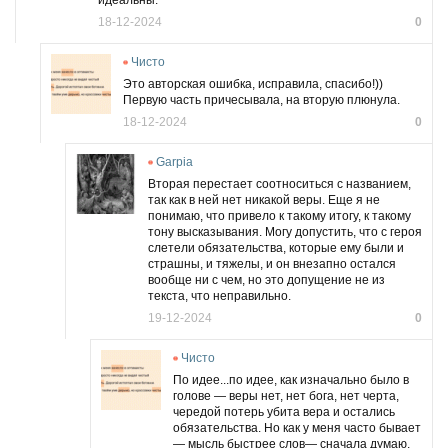
18-12-2024
0
Чисто
Это авторская ошибка, исправила, спасибо!))
Первую часть причесывала, на вторую плюнула.
18-12-2024
0
Garpia
Вторая перестает соотноситься с названием,
так как в ней нет никакой веры. Еще я не
понимаю, что привело к такому итогу, к такому
тону высказывания. Могу допустить, что с героя
слетели обязательства, которые ему были и
страшны, и тяжелы, и он внезапно остался
вообще ни с чем, но это допущение не из
текста, что неправильно.
19-12-2024
0
Чисто
По идее...по идее, как изначально было в
голове — веры нет, нет бога, нет черта,
чередой потерь убита вера и остались
обязательства. Но как у меня часто бывает
— мысль быстрее слов
—
сначала думаю,