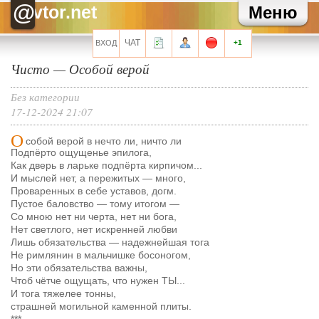
ГлупаядевочкаАня
Хэппи бездей, кофеек
@
vtor.net
Меню
Головной убор
с днем рождения, Полина!
Головной убор
обычно я всегда все путаю, но ведь сегодня же у Кофе
день рождения?
ЧАТ
ВХОД
+1
Головной убор
табудын-табудын
Чисто — Особой верой
Придворный Шут
Без привет!!!
Все сообщения мини-чата
Без категории
17-12-2024 21:07
О
собой верой в нечто ли, ничто ли
Подпёрто ощущенье эпилога,
Как дверь в ларьке подпёрта кирпичом...
Запомнить?
И мыслей нет, а пережитых — много,
Проваренных в себе уставов, догм.
Пустое баловство — тому итогом
—
Со мною нет ни черта, нет ни бога,
Нет светлого, нет искренней любви
Регистрация
Лишь обязательства — надежнейшая тога
Не римлянин в мальчишке босоногом,
Забыли свой пароль?
Но эти обязательства важны,
Чтоб чётче ощущать, что нужен ТЫ...
Перейти на полную версию
И тога тяжелее тонны,
страшней могильной каменной плиты.