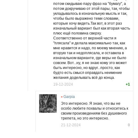
потом скидываю пару фраз на "бумагу", а
потом докручиваю от этой пары, так, чтобы
укладывалось в изначальную мысль и так,
чтобы было выражено теми словами,
которые хочу видеть.Так вот, в этот раз
изначальный вариант был как вторая часть
плюс ещё половина сверху.
Соответственно от верхней части я
"плясала" и делала максимально так, как
мне нравится и надо, по моему мнению, а
вторую так и недоплясала, и оставила в
изначальном варианте, где веры не было
совсем. Вот...ну, я не знаю кому это может
быть интересно, но вдруг...просто, как
будто есть смысл оправдать неимение
желания доделывать всё до конца.
19-12-2024
+1
Garpia
Это интересно. Я знаю, что вы не
особо любите похвалы и относитесь к
своим произведениям без душевного
трепета, но это интересно.
21-12-2024
0