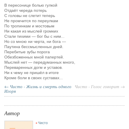
***
В пересонице болью гулкой
Отдаёт череда потерь
С головы не слетит теперь
Не промчится по переулкам
По тропинкам и мостовым
Ни какая из мыслей громких
Стали тихими — бог бы с ним...
Но со мною ни черта, ни бога
—
Паутина бессмысленных дней.
Перебитые зубы порога
Обезбоженных мной папертей.
Мыслей нет — передуманных много,
Переваренных догм и уставов.
Ни к чему не пришёл в итоге
Кроме боли в своих суставах...
← Чисто - Жизнь и смерть одного
Чисто - Голос говорит →
Игоря
Автор
Чисто