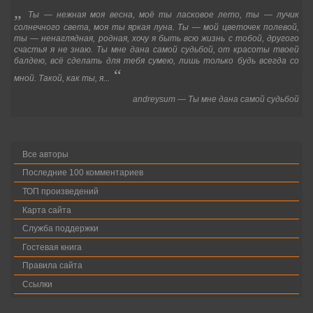
„
Ты
—
нежная моя весна, моё ты ласковое лето, ты
—
лучик
солнечного света, моя ты яркая луна. Ты
—
мой цветочек полевой,
ты
—
ненаглядная, родная, хочу я быть всю жизнь с тобой, другого
счастья я не знаю. Ты мне дана самой судьбой, от красоты твоей
балдею, всё сделать для тебя сумею, лишь только будь всегда со
“
мной. Такой, как ты, я...
andreysum
—
Ты мне дана самой судьбой
Все авторы
Последние 100 комментариев
ТОП произведений
Карта сайта
Служба поддержки
Гостевая книга
Правила сайта
Ссылки