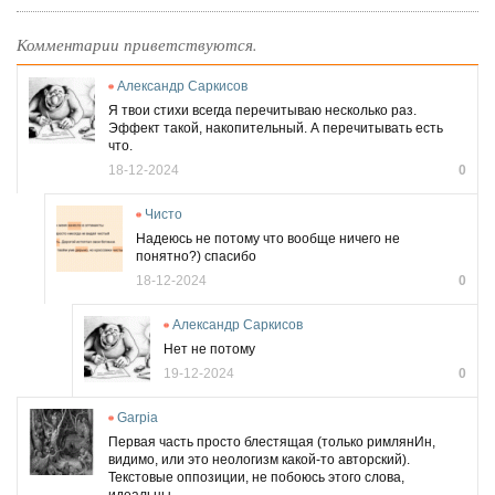
Комментарии приветствуются.
Александр Саркисов
Я твои стихи всегда перечитываю несколько раз.
Эффект такой, накопительный. А перечитывать есть
что.
18-12-2024
0
Чисто
Надеюсь не потому что вообще ничего не
понятно?) спасибо
18-12-2024
0
Александр Саркисов
Нет не потому
19-12-2024
0
Garpia
Первая часть просто блестящая (только римлянИн,
видимо, или это неологизм какой-то авторский).
Текстовые оппозиции, не побоюсь этого слова,
идеальны.