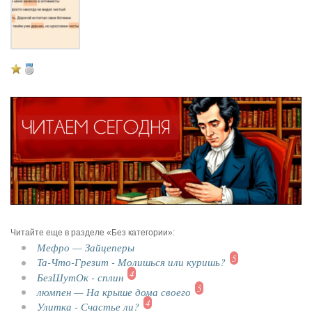
Читайте еще в разделе «Без категории»:
Мефро — Зайцеперы
5
Та-Что-Грезит - Молишься или куришь?
4
БезШутОк - сплин
5
люмпен — На крыше дома своего
4
Улитка - Счастье ли?