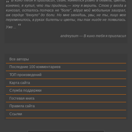
В кино тебя я пригласил, сеанс начнется ровно в девять, цветы,
конечно, я купил, что ты придешь,
—
хочу я верить. Стою у входа в
кинозал, осталось полчаса не "боле", вдруг мой мобильник заиграл,
аж сердце "ёкнуло" до боли. Но мне звонИшь, увы, не ты, лицо мое
переменилось, в руках билеты и цветы, ты так нигде не появилась.
“
Уже ...
andreysum
—
В кино тебя я пригласил
Все авторы
Последние 100 комментариев
ТОП произведений
Карта сайта
Служба поддержки
Гостевая книга
Правила сайта
Ссылки