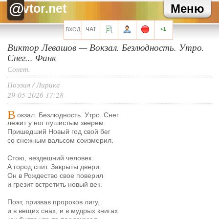
@
vtor.net
особо вникая, но иногда, даже такого прочтения достаточно, что бы волосы
Меню
стали дыбом, на ту ересть, что порой выкладывают
ЧАТ
ВХОД
Все сообщения мини-чата
+1
Виктор Левашов — Вокзал. Безлюдность. Утро.
Снег... Фанк
Сонет.
Поэзия
/
Лирика
Запомнить?
29-05-2026 17:28
В
окзал. Безлюдность. Утро. Снег
лежит у ног пушистым зверем.
Пришедший Новый год свой бег
Регистрация
со снежным вальсом соизмерил.
Забыли свой пароль?
Стою, нездешний человек.
Перейти на полную версию
А город спит. Закрыты двери.
Он в Рождество свое поверил
и грезит встретить новый век.
Поэт, призвав пророков лигу,
и в вещих снах, и в мудрых книгах